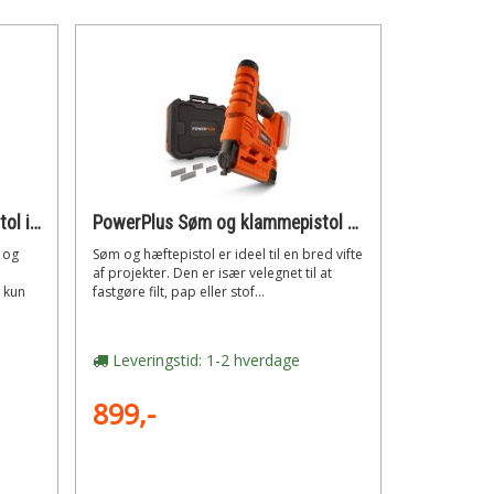
PowerPlus Søm og klammepistol i kuffert + 300 dele
PowerPlus Søm og klammepistol 20V (200 dele)
 og
Søm og hæftepistol er ideel til en bred vifte
af projekter. Den er især velegnet til at
 kun
fastgøre filt, pap eller stof...
Leveringstid: 1-2 hverdage
899,-