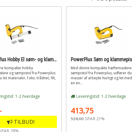
PowerPlus Hobby El søm- og klammepistol i kuffert inkl. 500 klammer og søm
ne kompakte hobby
Med denne kompakte hæftemaskine
kine og sømpistol fra Powerplus
sømpistol fra Powerplus, udfører du
 let materialer, f.eks. trådnet, filt,
masser af arbejde hurtigt og let med
en en...
ingstid: 1-2 hverdage
Leveringstid: 1-2 hverdage
-
413,75
524,00
SPAR 21%
TILBUD!
SPAR 28%