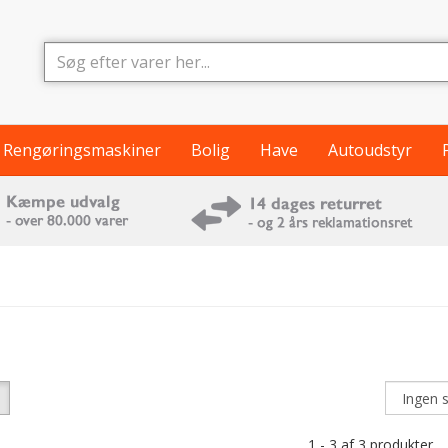
Rengøringsmaskiner
Bolig
Have
Autoudstyr
1 - 3 af 3 produkter