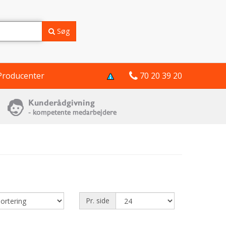
Søg
Producenter
70 20 39 20
Pr. side