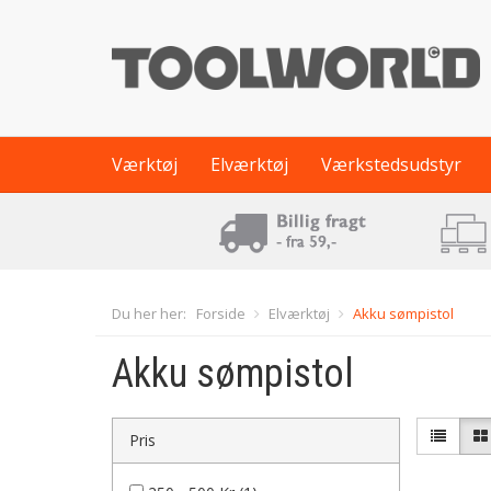
Værktøj
Elværktøj
Værkstedsudstyr
Du her her:
Forside
Elværktøj
Akku sømpistol
Akku sømpistol
Pris