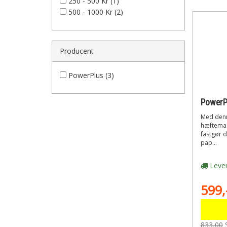
250 - 500 Kr (1)
500 - 1000 Kr (2)
Producent
PowerPlus (3)
Med den
hæftemas
fastgør du
pap...
Lever
599,
833,00