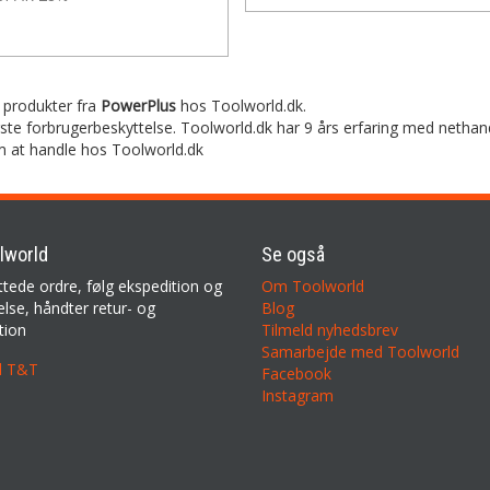
e produkter fra
PowerPlus
hos Toolworld.dk.
rste forbrugerbeskyttelse. Toolworld.dk har 9 års erfaring med nethan
m at handle hos Toolworld.dk
lworld
Se også
ttede ordre, følg ekspedition og
Om Toolworld
lse, håndter retur- og
Blog
tion
Tilmeld nyhedsbrev
Samarbejde med Toolworld
il T&T
Facebook
Instagram