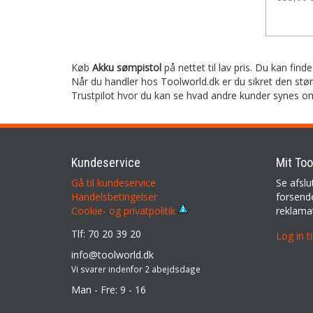
Køb
Akku sømpistol
på nettet til lav pris. Du kan find
Når du handler hos Toolworld.dk er du sikret den stø
Trustpilot hvor du kan se hvad andre kunder synes o
Kundeservice
Mit Too
Gå til kundeservice
Se afslu
Handelsbetingelser
forsende
reklama
Cookie- og privatpolitik
Tlf: 70 20 39 20
Log in t
info@toolworld.dk
Vi svarer indenfor 2 abejdsdage
Man - Fre: 9 - 16