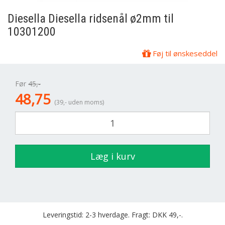
Diesella
Diesella ridsenål ø2mm til
10301200
Føj til ønskeseddel
Før
45,-
48,75
(39,- uden moms)
Læg i kurv
Leveringstid: 2-3 hverdage. Fragt: DKK 49,-.