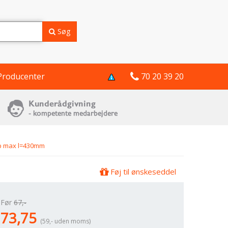
Søg
Producenter
70 20 39 20
op max l=430mm
Føj til ønskeseddel
Før
67,-
73,75
(59,- uden moms)