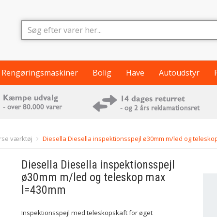
Rengøringsmaskiner
Bolig
Have
Autoudstyr
rse værktøj
Diesella Diesella inspektionsspejl ø30mm m/led og telesk
Diesella
Diesella inspektionsspejl
ø30mm m/led og teleskop max
l=430mm
Inspektionsspejl med teleskopskaft for øget