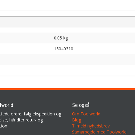
0.05 kg
15040310
lworld
Se også
ttede ordre, følg ekspedition og
Om Toolworld
lse, håndter retur- og
Blog
tion
Tilmeld nyhedsbrev
Samarbejde med Toolworld