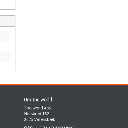
Om Toolworld
Toolworld ApS
Horsbred 132
2625 Vallensbæk
OBS:
INGEN AFHENTNING I