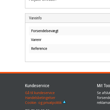
Vareinfo
Forsendelsevægt
Varenr
Reference
Kundeservice
Mit Too
Gå til kundeservice
Se afslu
Handelsbetingelser
forsende
reklama
Cookie- og privatpolitik