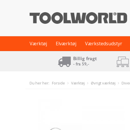
Værktøj
Elværktøj
Værkstedsudstyr
Du her her:
Forside
Værktøj
Øvrigt værktøj
Dive