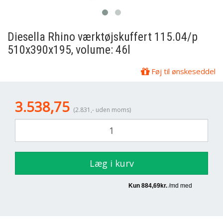
Diesella
Rhino værktøjskuffert 115.04/p
510x390x195, volume: 46l
Føj til ønskeseddel
3.538,75
(2.831,- uden moms)
Læg i kurv