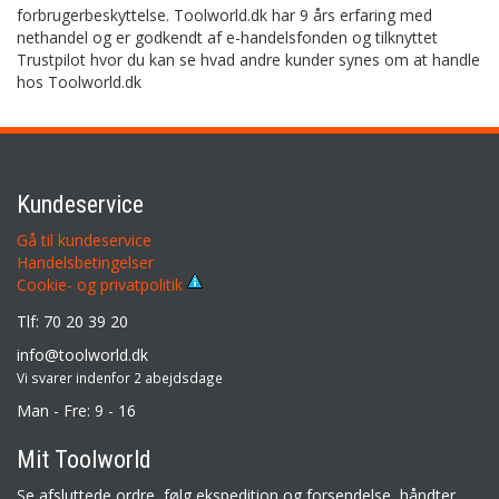
forbrugerbeskyttelse. Toolworld.dk har 9 års erfaring med
nethandel og er godkendt af e-handelsfonden og tilknyttet
Trustpilot hvor du kan se hvad andre kunder synes om at handle
hos Toolworld.dk
Kundeservice
Gå til kundeservice
Handelsbetingelser
Cookie- og privatpolitik
Tlf: 70 20 39 20
info@toolworld.dk
Vi svarer indenfor 2 abejdsdage
Man - Fre: 9 - 16
Mit Toolworld
Se afsluttede ordre, følg ekspedition og forsendelse, håndter