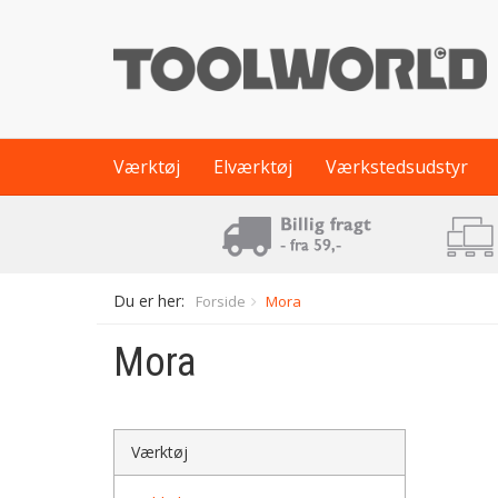
Værktøj
Elværktøj
Værkstedsudstyr
Du er her:
Forside
Mora
Mora
Værktøj