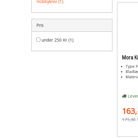
Hobbykniv (1)
Pris
under 250 Kr (1)
Mora Kn
Type: F
Bladlæ
Materia
Lever
163,
171,30