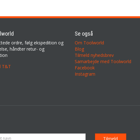
lworld
Se også
ttede ordre, følg ekspedition og
Om Toolworld
lse, håndter retur- og
Blog
tion
Tilmeld nyhedsbrev
Samarbejde med Toolworld
il T&T
Facebook
Instagram