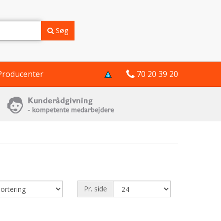
Søg
Producenter
70 20 39 20
Pr. side