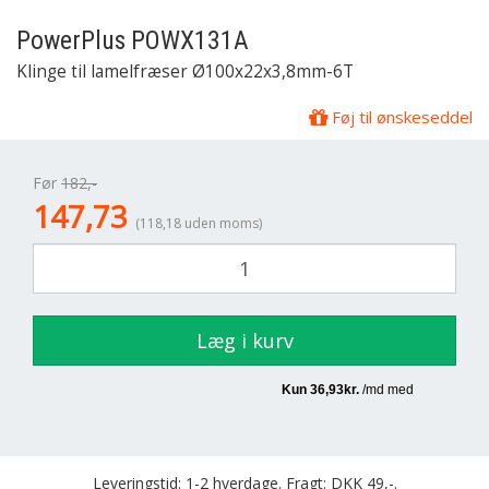
PowerPlus
POWX131A
Klinge til lamelfræser Ø100x22x3,8mm-6T
Føj til ønskeseddel
Før
182,-
147,73
(118,18 uden moms)
Læg i kurv
Leveringstid: 1-2 hverdage. Fragt: DKK 49,-.