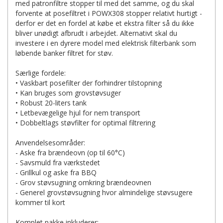
med patronfiltre stopper til med det samme, og du skal
forvente at posefiltret i POWX308 stopper relativt hurtigt -
derfor er det en fordel at købe et ekstra filter så du ikke
bliver unødigt afbrudt i arbejdet. Alternativt skal du
investere i en dyrere model med elektrisk filterbank som
løbende banker filtret for støv.
Særlige fordele:
• Vaskbart posefilter der forhindrer tilstopning
• Kan bruges som grovstøvsuger
• Robust 20-liters tank
• Letbevægelige hjul for nem transport
• Dobbeltlags støvfilter for optimal filtrering
Anvendelsesområder:
- Aske fra brændeovn (op til 60°C)
- Savsmuld fra værkstedet
- Grillkul og aske fra BBQ
- Grov støvsugning omkring brændeovnen
- Generel grovstøvsugning hvor almindelige støvsugere
kommer til kort
Komplet pakke inkluderer: