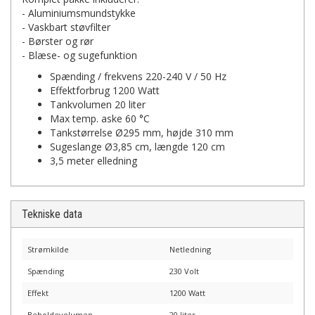
- Aluminiumsmundstykke
- Vaskbart støvfilter
- Børster og rør
- Blæse- og sugefunktion
Spænding / frekvens 220-240 V / 50 Hz
Effektforbrug 1200 Watt
Tankvolumen 20 liter
Max temp. aske 60 °C
Tankstørrelse Ø295 mm, højde 310 mm
Sugeslange Ø3,85 cm, længde 120 cm
3,5 meter elledning
Tekniske data
Strømkilde
Netledning
Spænding
230 Volt
Effekt
1200 Watt
Beholdevolumen
20 liter