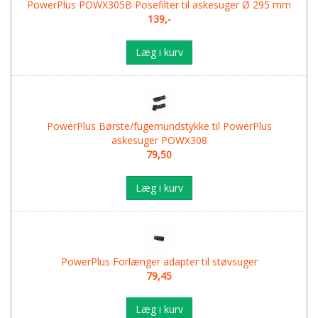
PowerPlus POWX305B Posefilter til askesuger Ø 295 mm
139,-
Læg i kurv
PowerPlus Børste/fugemundstykke til PowerPlus
askesuger POWX308
79,50
Læg i kurv
PowerPlus Forlænger adapter til støvsuger
79,45
Læg i kurv