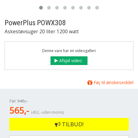
PowerPlus
POWX308
Askestøvsuger 20 liter 1200 watt
Denne vare har en videogalleri
Afspil video
Føj til ønskeseddel
Før
949,-
565,-
(452,- uden moms)
TILBUD!