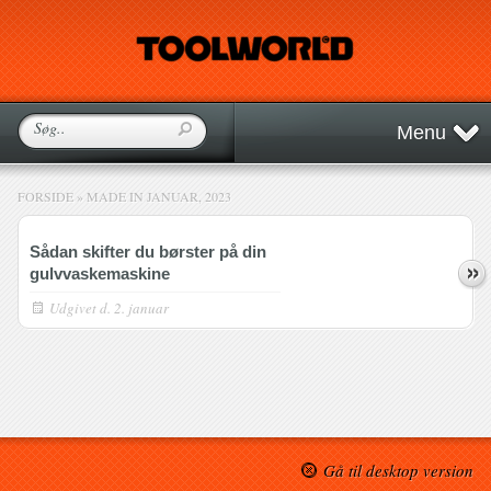
Menu
FORSIDE
»
MADE IN JANUAR, 2023
Sådan skifter du børster på din
gulvvaskemaskine
Udgivet
d. 2. januar
Gå til desktop version