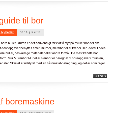
uide til bor
,
Nyheder
on 14. juli 2011
ore huller i døren er det nødvendigt først at få styr på hvilket bor der skal
det-selv opgaver benyttes enten murbor, metalbor eller træbor.Derudover findes
 store huller, besværlige materialer eller andre formål. De mest kendte bor
form. Mur & Stenbor Mur eller stenbor er beregnet til boreopgaver i mursten,
aterialer. Skæret er udstyret med en hårdmetal-belægning, og det er som regel
af boremaskine