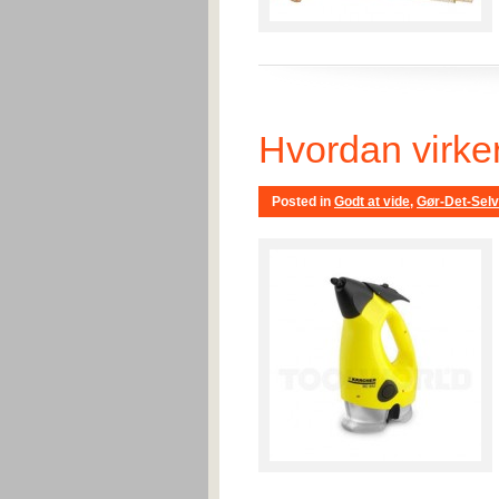
Hvordan virke
Posted in
Godt at vide
,
Gør-Det-Selv