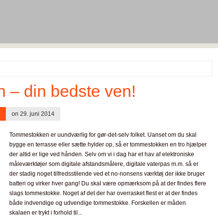
– din bedste ven!
on 29. juni 2014
Tommestokken er uundværlig for gør-det-selv folket. Uanset om du skal
bygge en terrasse eller sætte hylder op, så er tommestokken en tro hjælper
der altid er lige ved hånden. Selv om vi i dag har et hav af elektroniske
måleværktøjer som digitale afstandsmålere, digitale vaterpas m.m. så er
der stadig noget tilfredsstilende ved et no-nonsens værktøj der ikke bruger
batteri og virker hver gang! Du skal være opmærksom på at der findes flere
slags tommestokke. Noget af det der har overrasket flest er at der findes
både indvendige og udvendige tommestokke. Forskellen er måden
skalaen er trykt i forhold til...