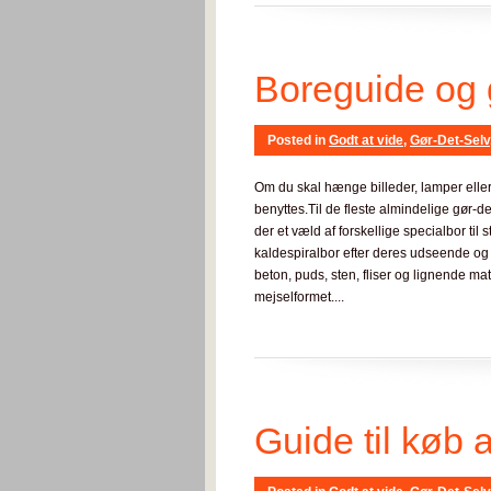
Boreguide og g
Posted in
Godt at vide
,
Gør-Det-Selv
Om du skal hænge billeder, lamper eller b
benyttes.Til de fleste almindelige gør-
der et væld af forskellige specialbor til
kaldespiralbor efter deres udseende og 
beton, puds, sten, fliser og lignende m
mejselformet....
Guide til køb 