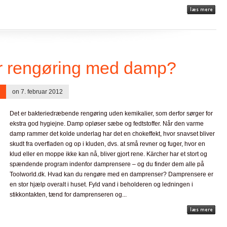
r rengøring med damp?
on 7. februar 2012
Det er bakteriedræbende rengøring uden kemikalier, som derfor sørger for
ekstra god hygiejne. Damp opløser sæbe og fedtstoffer. Når den varme
damp rammer det kolde underlag har det en chokeffekt, hvor snavset bliver
skudt fra overfladen og op i kluden, dvs. at små revner og fuger, hvor en
klud eller en moppe ikke kan nå, bliver gjort rene. Kärcher har et stort og
spændende program indenfor damprensere – og du finder dem alle på
Toolworld.dk. Hvad kan du rengøre med en damprenser? Damprensere er
en stor hjælp overalt i huset. Fyld vand i beholderen og ledningen i
stikkontakten, tænd for damprenseren og...