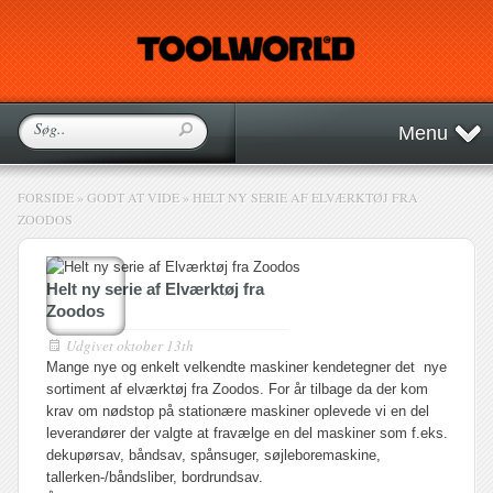
Menu
FORSIDE
»
GODT AT VIDE
»
HELT NY SERIE AF ELVÆRKTØJ FRA
ZOODOS
Helt ny serie af Elværktøj fra
Zoodos
Udgivet
oktober 13th
Mange nye og enkelt velkendte maskiner kendetegner det nye
sortiment af elværktøj fra Zoodos. For år tilbage da der kom
krav om nødstop på stationære maskiner oplevede vi en del
leverandører der valgte at fravælge en del maskiner som f.eks.
dekupørsav, båndsav, spånsuger, søjleboremaskine,
tallerken-/båndsliber, bordrundsav.