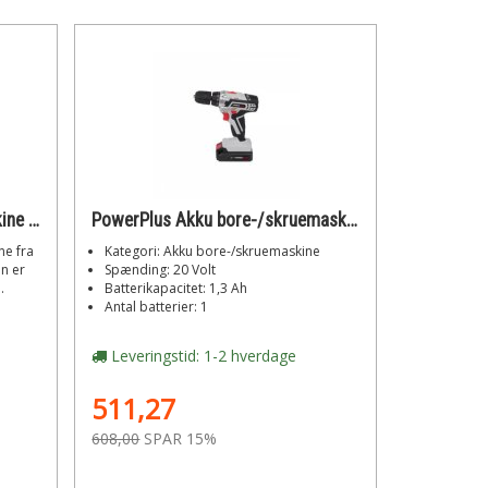
PowerPlus Bore og skruemaskine med 3 batterier 20V
PowerPlus Akku bore-/skruemaskine 20 V LI-ION
ne fra
Kategori: Akku bore-/skruemaskine
n er
Spænding: 20 Volt
.
Batterikapacitet: 1,3 Ah
Antal batterier: 1
Leveringstid: 1-2 hverdage
511,27
608,00
SPAR 15%