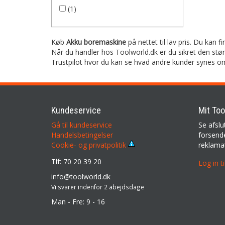
(1)
Køb
Akku boremaskine
på nettet til lav pris. Du kan 
Når du handler hos Toolworld.dk er du sikret den stø
Trustpilot hvor du kan se hvad andre kunder synes o
Kundeservice
Mit Too
Gå til kundeservice
Se afslu
Handelsbetingelser
forsende
reklama
Cookie- og privatpolitik
Tlf: 70 20 39 20
Log in t
info@toolworld.dk
Vi svarer indenfor 2 abejdsdage
Man - Fre: 9 - 16