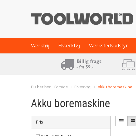
Værktøj
Elværktøj
Værkstedsudstyr
Du her her:
Forside
Elværktøj
Akku boremaskine
Akku boremaskine
Pris