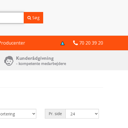
Søg
Producenter
70 20 39 20
Pr. side