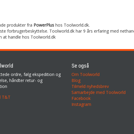
finde produkter fra
PowerPlus
hos Toolworld.dk.
rste forbrugerbeskyttelse. Toolworld.dk har 9 års erfaring med nethan
m at handle hos Toolworld.dk
lworld
Se også
ttede ordre, følg ekspedition og
Om Toolworld
lse, håndter retur- og
Blog
tion
Tilmeld nyhedsbrev
Samarbejde med Toolworld
il T&T
Facebook
Instagram