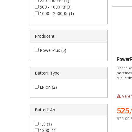
250 - 500 Kr (1)
500 - 1000 Kr (3)
1000 - 2000 Kr (1)
Producent
PowerPlus (5)
Denne ko
Batteri, Type
boremaski
til alle s
Li-Ion (2)
Varen
525,
Batteri, Ah
626,00
1,3 (1)
1300 (1)