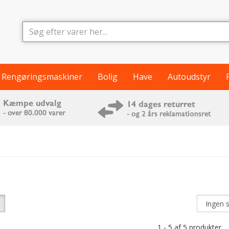
Rengøringsmaskiner
Bolig
Have
Autoudstyr
1 - 5 af 5 produkter