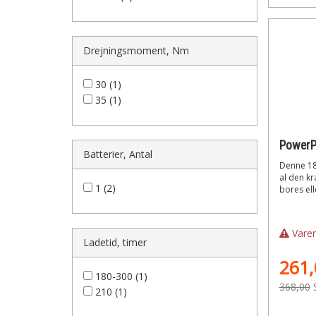
Drejningsmoment, Nm
30 (1)
35 (1)
Batterier, Antal
Denne 18V
al den kr
1 (2)
bores ell
Varen
Ladetid, timer
261,
180-300 (1)
368,00
210 (1)