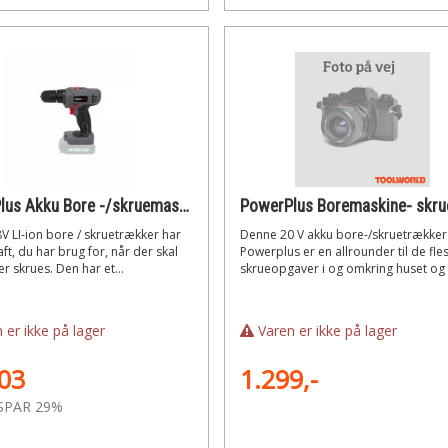
PowerPlus Akku Bore -/skruemaskine 18 Volt (Uden batteri)
 LI-ion bore / skruetrækker har
Denne 20 V akku bore-/skruetrækker
aft, du har brug for, når der skal
Powerplus er en allrounder til de fle
er skrues. Den har et...
skrueopgaver i og omkring huset og ti
 er ikke på lager
Varen er ikke på lager
03
1.299,-
SPAR 29%