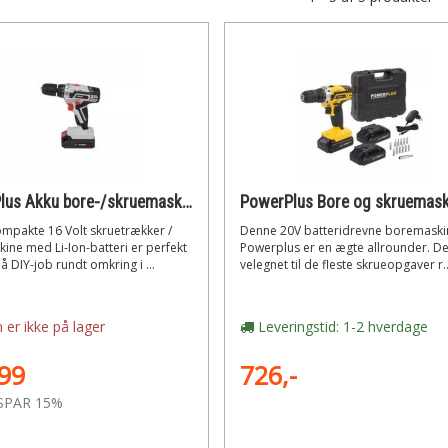
PowerPlus Akku bore-/skruemaskine 16 V LI-ION
mpakte 16 Volt skruetrækker /
Denne 20V batteridrevne boremaski
ne med Li-Ion-batteri er perfekt
Powerplus er en ægte allrounder. De
må DIY-job rundt omkring i ...
velegnet til de fleste skrueopgaver r..
 er ikke på lager
Leveringstid: 1-2 hverdage
99
726,-
SPAR 15%