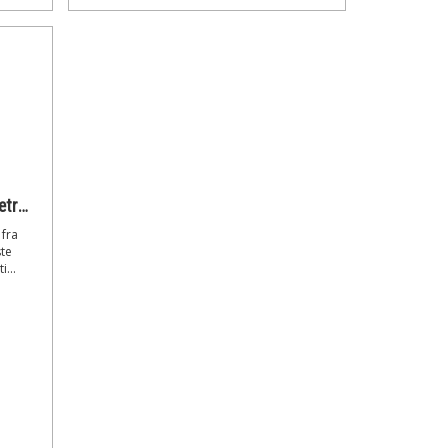
PowerPlus Boremaskine- skruetrækker 20V
 fra
ste
...