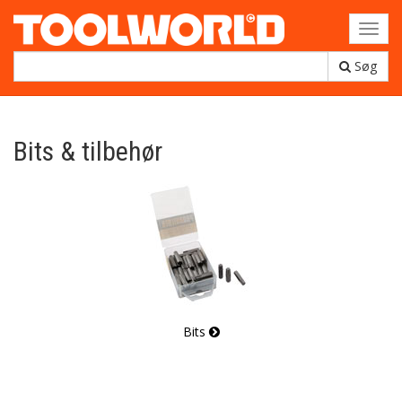
Toggl
navig
Søg
Bits & tilbehør
Bits