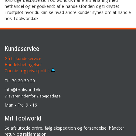
forbrugerbeskyttelse. Toolworld.dk har 9 års erfaring med
nethandel og er godkendt af e-handelsfonden og tilknyttet
Trustpilot hvor du kan se hvad andre kunder synes om at handle
hos Toolworld.dk
Kundeservice
Gå til kundeservice
Handelsbetingelser
Cookie- og privatpolitik
Tlf: 70 20 39 20
info@toolworld.dk
Vi svarer indenfor 2 abejdsdage
Man - Fre: 9 - 16
Mit Toolworld
Se afsluttede ordre, følg ekspedition og forsendelse, håndter
retur- og reklamation