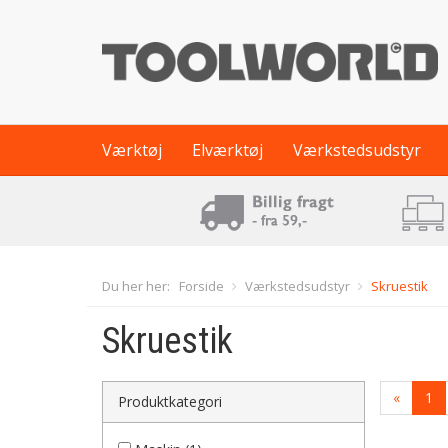
Værktøj
Elværktøj
Værkstedsudstyr
Du her her:
Forside
Værkstedsudstyr
Skruestik
Skruestik
«
1
Produktkategori