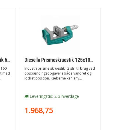
Peddinghaus Matador Skruestik 6 160 mm
Diesella Prismeskruestik 125x100 mm
 160
Industri prisme skruestik i 2 str. til brug ved
et med
opspændingsopgaver i både vandret og
.
lodret position. Kæberne kan anv...
Leveringstid: 2-3 hverdage
1.968,75