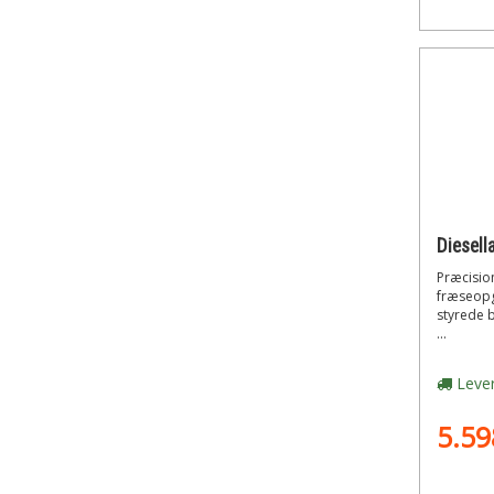
Præcision
fræseopg
styrede 
...
Lever
5.59