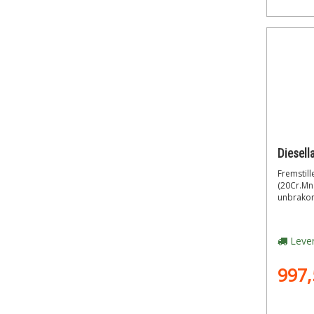
Fremstille
(20Cr.Mn.
unbrakon
Lever
997,