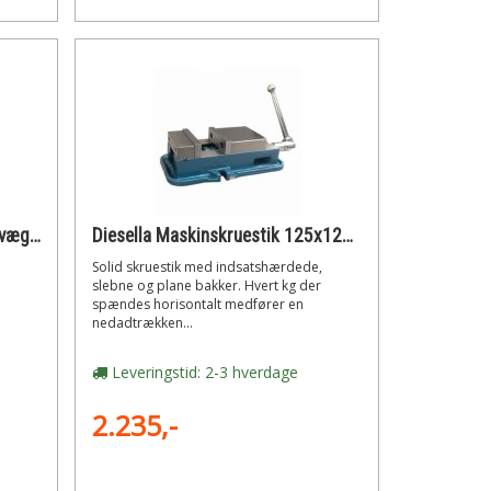
Diesella Base 175 mm med bevægelig bakke (serie 4)
Diesella Maskinskruestik 125x125 mm
Solid skruestik med indsatshærdede,
slebne og plane bakker. Hvert kg der
spændes horisontalt medfører en
nedadtrækken...
Leveringstid: 2-3 hverdage
2.235,-