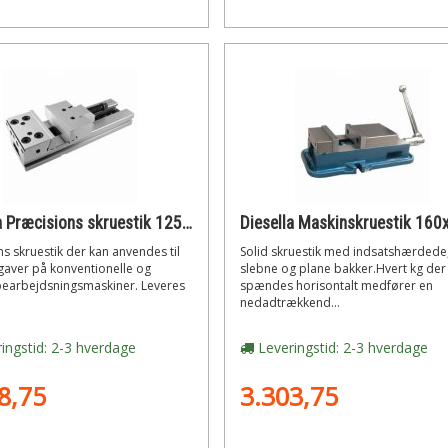
Diesella Præcisions skruestik 125x150 mm incl. tilbehør
s skruestik der kan anvendes til
Solid skruestik med indsatshærdede
aver på konventionelle og
slebne og plane bakker.Hvert kg der
bearbejdsningsmaskiner. Leveres
spændes horisontalt medfører en
nedadtrækkend...
ingstid: 2-3 hverdage
Leveringstid: 2-3 hverdage
8,75
3.303,75