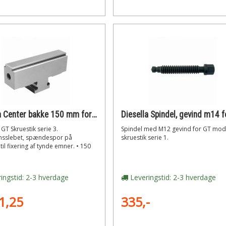
Diesella Center bakke 150 mm for gt skruestik (serie 3)
 GT Skruestik serie 3.
Spindel med M12 gevind for GT mo
nsslebet, spændespor på
skruestik serie 1.
til fixering af tynde emner. • 150
ingstid: 2-3 hverdage
Leveringstid: 2-3 hverdage
1,25
335,-