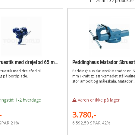
1 - 24 af 132 produkter
Bordskruestik med drejefod 65 mm
kruestik med drejefod til
Peddinghaus skruestik Matador nr. 6
g på bordplade.
mm i kraftigt, sænksmedet stålkvalit
stor ambolt og måleskala. Matador ..
ingstid: 1-2 hverdage
Varen er ikke på lager
-
3.780,-
SPAR 21%
6.592,50
SPAR 42%