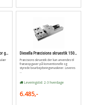
Diesella Spindel, gevind m14 for gt skruestik serie 1
Diesella Præcisions skruestik 150x200 mm incl. tilbehør
dulær
Præcisions skruestik der kan anvendes til
fræseopgaver på konventionelle og
styrede bearbejdsningsmaskiner. Leveres
...
Leveringstid: 2-3 hverdage
6.485,-