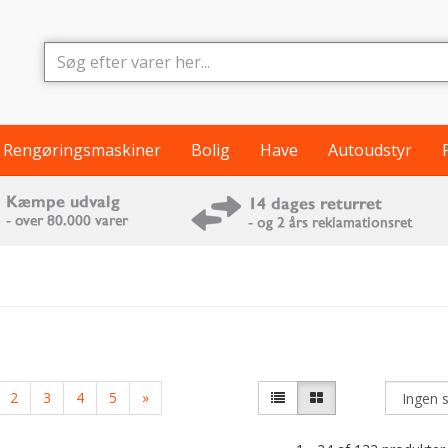
Rengøringsmaskiner
Bolig
Have
Autoudstyr
2
3
4
5
»