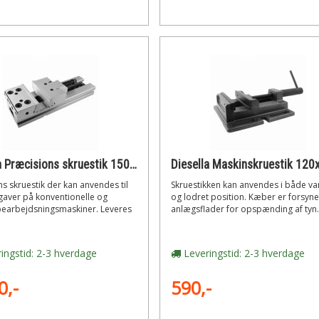
Diesella Præcisions skruestik 150x300 mm incl. tilbehør
s skruestik der kan anvendes til
Skruestikken kan anvendes i både va
aver på konventionelle og
og lodret position. Kæber er forsyn
bearbejdsningsmaskiner. Leveres
anlægsflader for opspænding af tyn.
ingstid: 2-3 hverdage
Leveringstid: 2-3 hverdage
0,-
590,-