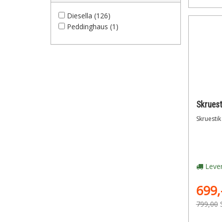
Diesella (126)
Peddinghaus (1)
Skrues
Skruesti
Lever
699,
799,00