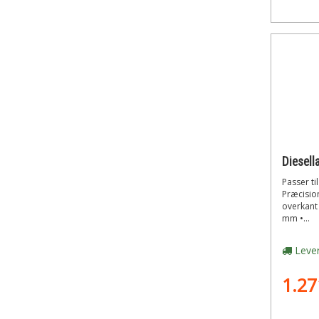
Passer til
Præcisio
overkant 
mm •...
Lever
1.27