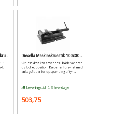
Diesella Drejeskive til maskinskruestik art. 40202125
Diesella Maskinskruestik 100x30x75 mm
. •
Skruestikken kan anvendes i både vandret
kl.
og lodret position. Kæber er forsynet med
anlægsflader for opspænding af tyn...
Leveringstid: 2-3 hverdage
503,75