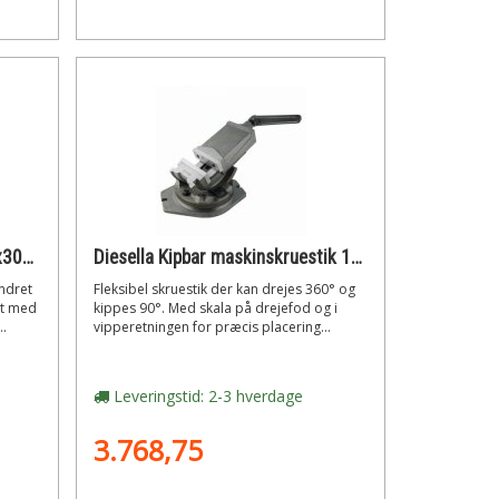
Diesella Maskinskruestik 120x30x100 mm
Diesella Kipbar maskinskruestik 125 mm med drejeskive. åbning 100 mm
ndret
Fleksibel skruestik der kan drejes 360° og
et med
kippes 90°. Med skala på drejefod og i
..
vipperetningen for præcis placering...
Leveringstid: 2-3 hverdage
3.768,75