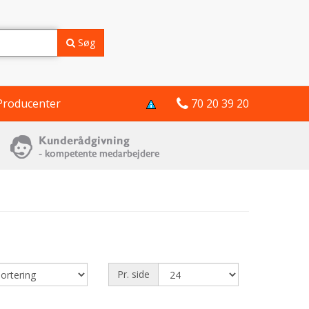
Søg
Producenter
70 20 39 20
Pr. side