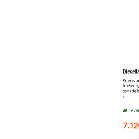
Præcision
fræseopg
styrede 
i...
Lever
7.12