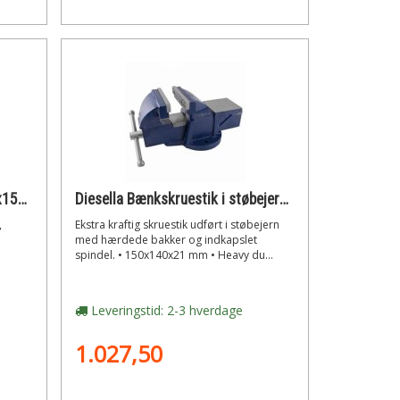
Diesella Maskinskruestik 160x150 mm
Diesella Bænkskruestik i støbejern 150x140 mm heavy-duty
,
Ekstra kraftig skruestik udført i støbejern
med hærdede bakker og indkapslet
spindel. • 150x140x21 mm • Heavy du...
Leveringstid: 2-3 hverdage
1.027,50