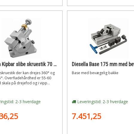
Diesella Kipbar slibe skruestik 70 mm med drejeskive. åbning 80 mm
 skruestik der kan drejes 360° og
Base med bevægelig bakke
5°. Overfladehårdhed er 55-60
skala på drejefod og i vipp...
ingstid: 2-3 hverdage
Leveringstid: 2-3 hverdage
36,25
7.451,25