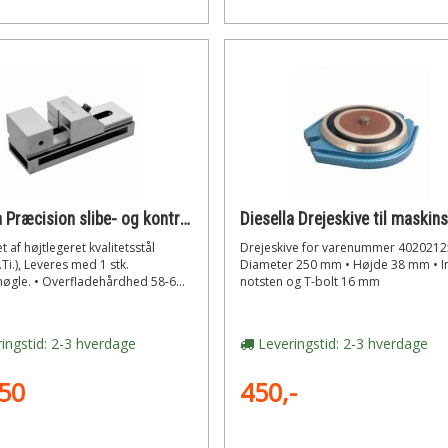
Diesella Præcision slibe- og kontrolskruestik 50x65 mm med lynindstilling uden spindel
t af højtlegeret kvalitetsstål
Drejeskive for varenummer 40202125
Ti.), Leveres med 1 stk.
Diameter 250 mm • Højde 38 mm • In
øgle. • Overfladehårdhed 58-6...
notsten og T-bolt 16 mm
ingstid: 2-3 hverdage
Leveringstid: 2-3 hverdage
50
450,-