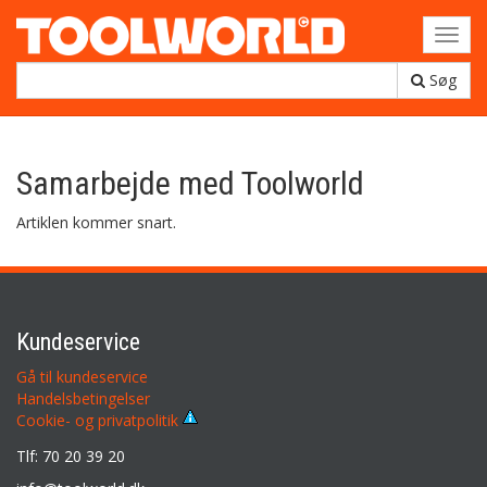
Toggl
navig
Søg
Samarbejde med Toolworld
Artiklen kommer snart.
Kundeservice
Gå til kundeservice
Handelsbetingelser
Cookie- og privatpolitik
Tlf: 70 20 39 20