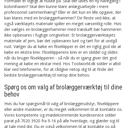
Formålet er vigtigt at huske på. Skal der laves en ny havegang i
kolonihaven? Skal den kunne klare anlægsarbejde i mere
professionel sammenhæng? Eller er det kun en lille opgave, der
kan klares med en brolæggerhammer? De fleste ved ikke, at
også værktøjets materiale spiller en meget væsentlig rolle. Hvis
der vælges en brolæggerhammer med træskaft bør hammeren
ikke opbevares i fugtige omgivelser. Er brolæggerværktøjets
materiale af jern, bør det opbevares lunt og tørt for at undgå
rust. Vælger du at købe en fliseklipper er det en rigtig god ide at
købe en ekstra kniv. Fliseklipperens kniv er en sliddel og slides
når du bruger fliseklipperen - så når du er igang giver det god
mening at købe en ekstar med. Hos Toolworld.dk sidder vi altid
klar ved telefonerne, for at rådgive netop dig til at finde det
bedste brolæggerværktøj til netop dine behov.
Spørg os om valg af brolæggerværktøj til dine
behov
Hvis du har spørgsmål til valg af brolæggerudstyr, fliseklippere
eller andre maskiner, er du meget velkommen til at kontakte os.
Vores kompetente og imødekommende kundeservice sidder
parat på 7020 3920 fra 9-16 på alle hverdage, og glæder sig til
at tale med dig. Du er også velkommen til at kontakte os på