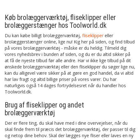
Køb brolæggerværktøj, fliseklipper eller
brolæggerstænger hos Toolworld.dk
Du kan købe billigt brolæggerværktøj,
fliseklipper
eller
brolæggerstænger online, lige nu! Kig her på siden, og find tilbud
på vores brolæggerværktøj - måske er du heldig. Tilmeld dig
vores nyhedsbrev i bunden af siden, og du er du altid sikker på
at få de nyeste tilbud før alle andre. Har vi ikke lige tilbud på dit
ønskede brolæggerværktøj eller den fliseklipper du søger lige nu,
kan du alligevel være sikker på at gøre en god handel, da vi altid
har lav fragt og altid billige priser på vores varer. Du har
naturligvis også 14 dages fortrydelsesret når du handler hos
Toolworld.dk.
Brug af fliseklipper og andet
brolæggerværktøj
Der er flere ting, du skal have med i dine overvejelser, når du
skal finde frem til præcis det brolæggerværktøj, der passer til dig
og netop dine behov. Skal der lægges nye fliser eller laves en ny