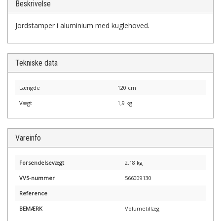
Beskrivelse
Jordstamper i aluminium med kuglehoved.
Tekniske data
Længde
120 cm
Vægt
1,9 kg
Vareinfo
Forsendelsevægt
2.18 kg
VVS-nummer
566009130
Reference
BEMÆRK
Volumetillæg