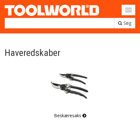
Toggl
navig
Søg
Haveredskaber
Beskæresaks