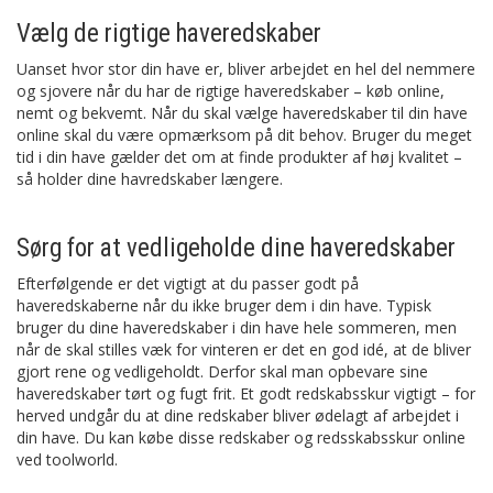
Vælg de rigtige haveredskaber
Uanset hvor stor din have er, bliver arbejdet en hel del nemmere
og sjovere når du har de rigtige haveredskaber – køb online,
nemt og bekvemt. Når du skal vælge haveredskaber til din have
online skal du være opmærksom på dit behov. Bruger du meget
tid i din have gælder det om at finde produkter af høj kvalitet –
så holder dine havredskaber længere.
Sørg for at vedligeholde dine haveredskaber
Efterfølgende er det vigtigt at du passer godt på
haveredskaberne når du ikke bruger dem i din have. Typisk
bruger du dine haveredskaber i din have hele sommeren, men
når de skal stilles væk for vinteren er det en god idé, at de bliver
gjort rene og vedligeholdt. Derfor skal man opbevare sine
haveredskaber tørt og fugt frit. Et godt redskabsskur vigtigt – for
herved undgår du at dine redskaber bliver ødelagt af arbejdet i
din have. Du kan købe disse redskaber og redsskabsskur online
ved toolworld.