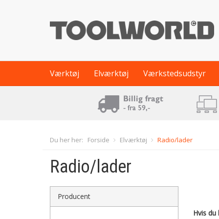
Værktøj
Elværktøj
Værkstedsudstyr
Du her her:
Forside
Elværktøj
Radio/lader
Radio/lader
Producent
Hvis du 