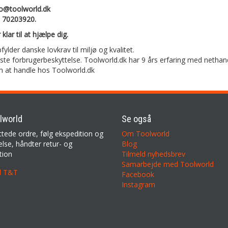
fo@toolworld.dk
: 70203920.
 klar til at hjælpe dig.
pfylder danske lovkrav til miljø og kvalitet.
rste forbrugerbeskyttelse. Toolworld.dk har 9 års erfaring med nethan
m at handle hos Toolworld.dk
lworld
Se også
ttede ordre, følg ekspedition og
Om Toolworld
lse, håndter retur- og
Blog
tion
Tilmeld nyhedsbrev
Samarbejde med Toolworld
il T&T
Facebook
Instagram