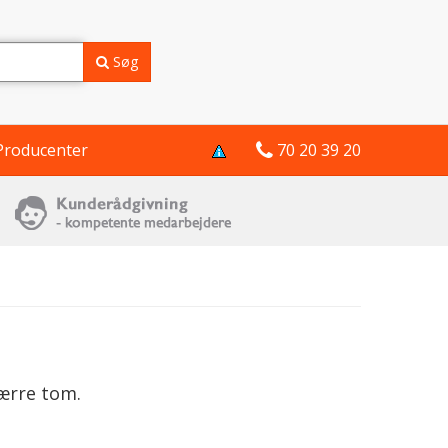
Søg
Producenter
70 20 39 20
ærre tom.