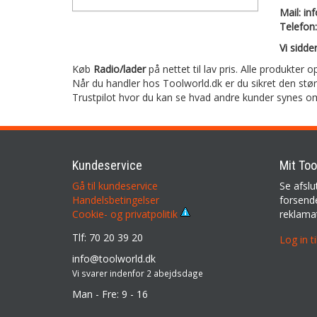
Mail: in
Telefon
Vi sidder
Køb
Radio/lader
på nettet til lav pris. Alle produkter o
Når du handler hos Toolworld.dk er du sikret den stø
Trustpilot hvor du kan se hvad andre kunder synes o
Kundeservice
Mit Too
Gå til kundeservice
Se afslu
Handelsbetingelser
forsende
reklama
Cookie- og privatpolitik
Tlf: 70 20 39 20
Log in t
info@toolworld.dk
Vi svarer indenfor 2 abejdsdage
Man - Fre: 9 - 16