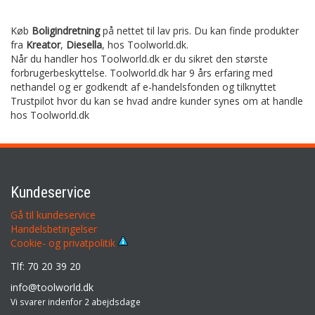
Køb
Boligindretning
på nettet til lav pris. Du kan finde produkter
fra
Kreator
,
Diesella
,
hos Toolworld.dk.
Når du handler hos Toolworld.dk er du sikret den største
forbrugerbeskyttelse. Toolworld.dk har 9 års erfaring med
nethandel og er godkendt af e-handelsfonden og tilknyttet
Trustpilot hvor du kan se hvad andre kunder synes om at handle
hos Toolworld.dk
Kundeservice
Gå til kundeservice
Handelsbetingelser
Cookie- og privatpolitik
Tlf: 70 20 39 20
info@toolworld.dk
Vi svarer indenfor 2 abejdsdage