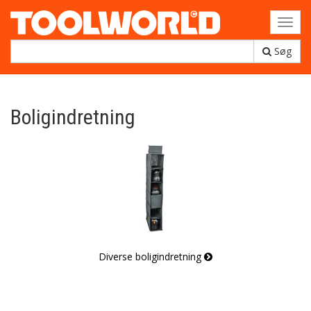
Toggl
navig
Søg
Boligindretning
Diverse boligindretning