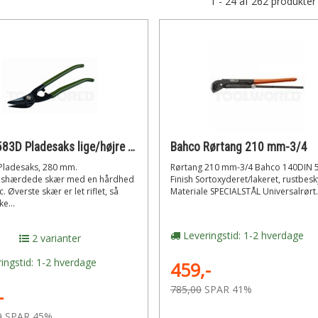
1 - 24 af 262 produkter
Bahco 583D Pladesaks lige/højre klip 280mm
Bahco Rørtang 210 mm-3/4
ladesaks, 280 mm.
Rørtang 210 mm-3/4 Bahco 140DIN 
nshærdede skær med en hårdhed
Finish Sortoxyderet/lakeret, rustbesky
. Øverste skær er let riflet, så
Materiale SPECIALSTÅL Universalrørt.
e...
Leveringstid: 1-2 hverdage
2 varianter
ingstid: 1-2 hverdage
459,-
785,00
SPAR 41%
-
0
SPAR 45%