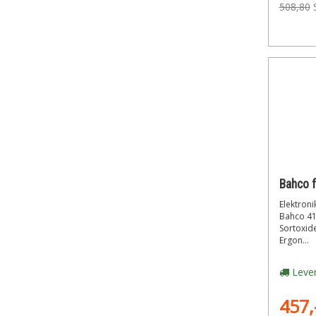
508,80
Elektroni
Bahco 41
Sortoxide
Ergon...
Lever
457,