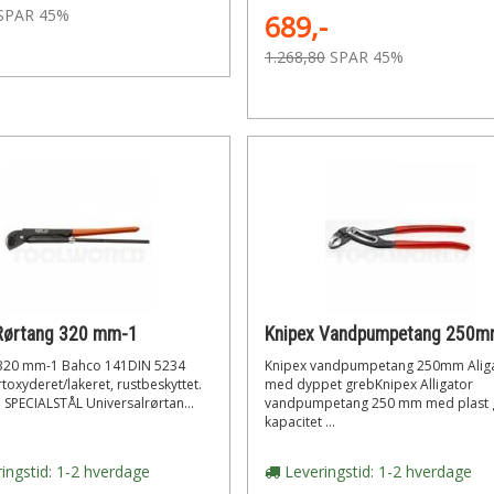
SPAR 45%
689,-
1.268,80
SPAR 45%
Rørtang 320 mm-1
320 mm-1 Bahco 141DIN 5234
Knipex vandpumpetang 250mm Alig
rtoxyderet/lakeret, rustbeskyttet.
med dyppet grebKnipex Alligator
 SPECIALSTÅL Universalrørtan...
vandpumpetang 250 mm med plast 
kapacitet ...
ingstid: 1-2 hverdage
Leveringstid: 1-2 hverdage