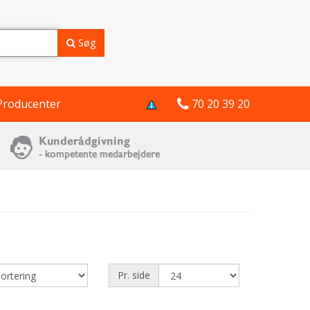
Søg
Producenter
70 20 39 20
Pr. side