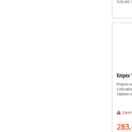
525,00
Knipex 
CobraKn
180mm m
Varen
283,