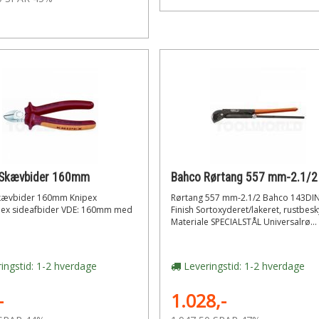
 Skævbider 160mm
Bahco Rørtang 557 mm-2.1/2
kævbider 160mm Knipex
Rørtang 557 mm-2.1/2 Bahco 143DI
ex sideafbider VDE: 160mm med
Finish Sortoxyderet/lakeret, rustbesky
Materiale SPECIALSTÅL Universalrø...
ingstid: 1-2 hverdage
Leveringstid: 1-2 hverdage
-
1.028,-