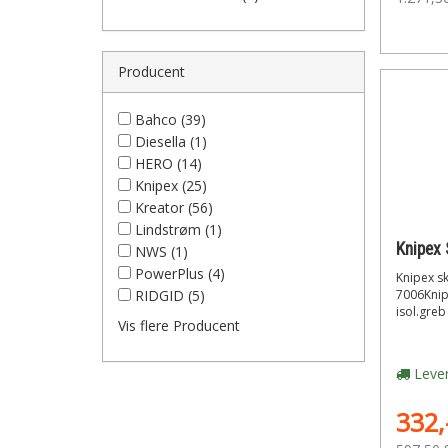
Producent
Bahco (39)
Diesella (1)
HERO (14)
Knipex (25)
Kreator (56)
Lindstrøm (1)
Knipex
NWS (1)
PowerPlus (4)
Knipex s
RIDGID (5)
7006Knip
isol.greb
Vis flere Producent
Lever
332,