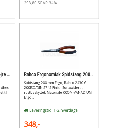
293,80
SPAR 34%
Bahco 585D Pladesaks lige/højre klip 280mm
Bahco Ergonomisk Spidstang 200 mm
Spidstang 200 mm Ergo, Bahco 2430 G-
årdhed
200ISO/DIN 5745 Finish Sortoxideret,
t til
rustbeskyttet. Materiale KROM-VANADIUM.
Ergo...
Leveringstid: 1-2 hverdage
348,-