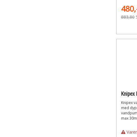
480,
883,80
Knipex v
med dypp
vandpum
max 30
Varen