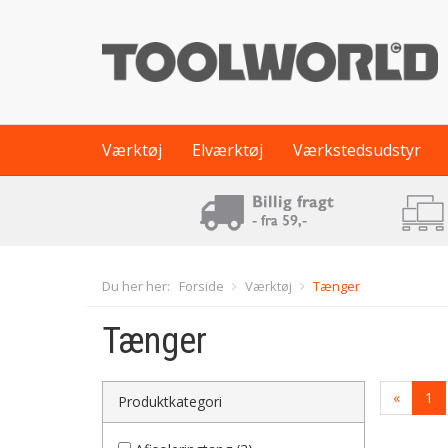
Værktøj
Elværktøj
Værkstedsudstyr
Du her her:
Forside
Værktøj
Tænger
Tænger
«
1
Produktkategori