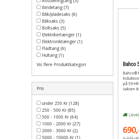
Afisoleringtang (3)
Bindetang (7)
Blik/pladesaks (6)
Bliksaks (3)
Boltsaks (5)
Elektrikertænger (1)
Elektroniktænger (1)
Fladtang (6)
Hultang (1)
Vis flere Produktkategori
Bahco® P
Induktio
på 59 HRc
Pris
saksen ikk
under 250 Kr (128)
250 - 500 Kr (85)
Lever
500 - 1000 Kr (64)
1000 - 2000 Kr (27)
690,
2000 - 3000 Kr (2)
5000 - 10000 Kr (1)
1.271,3