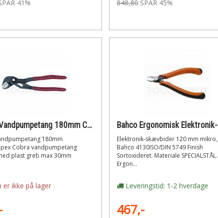
SPAR 41%
848,80
SPAR 45%
Knipex Vandpumpetang 180mm Cobra
vandpumpetang 180mm
Elektronik-skævbider 120 mm mikro,
ipex Cobra vandpumpetang
Bahco 4130ISO/DIN 5749 Finish
ed plast greb max 30mm
Sortoxideret. Materiale SPECIALSTÅL.
Ergon...
 er ikke på lager
Leveringstid: 1-2 hverdage
-
467,-