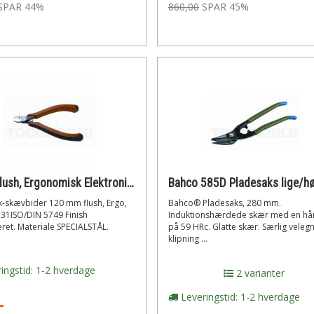
SPAR 44%
860,00
SPAR 45%
Bahco flush, Ergonomisk Elektronik-skævbider 120 mm
k-skævbider 120 mm flush, Ergo,
Bahco® Pladesaks, 280 mm.
31ISO/DIN 5749 Finish
Induktionshærdede skær med en h
ret. Materiale SPECIALSTÅL.
på 59 HRc. Glatte skær. Særlig velegne
klipning ...
ingstid: 1-2 hverdage
2 varianter
Leveringstid: 1-2 hverdage
-