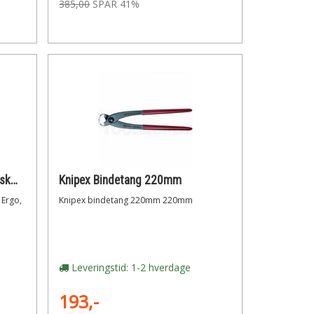
385,00
SPAR 41%
Bahco Ergonomisk Elektronik-skævbider 120 mm
Knipex Bindetang 220mm
 Ergo,
Knipex bindetang 220mm 220mm
Leveringstid: 1-2 hverdage
193,-