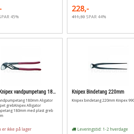
-
228,-
SPAR 45%
411,30
SPAR 44%
Knipex Knipex vandpumpetang 180mm Aligator
Knipex Bindetang 220mm
andpumpetang 180mm Aligator
Knipex bindetang 220mm Knipex 99
et grebKnipex Alligator
petang 180mm med plast greb
mm
 er ikke på lager
Leveringstid: 1-2 hverdage