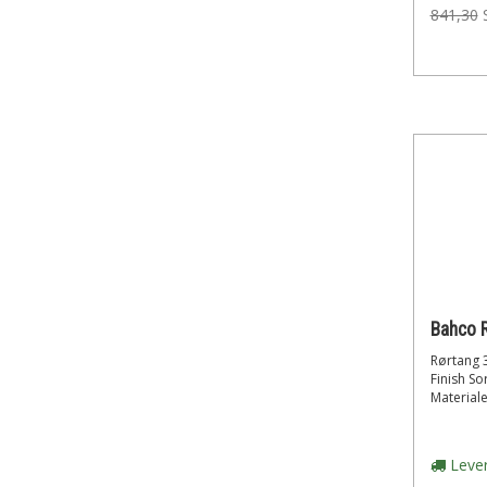
841,30
Bahco 
Rørtang 
Finish So
Materiale
Lever