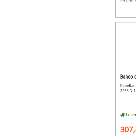
597,50
Kabeltan
2233 D-1
Lever
307,