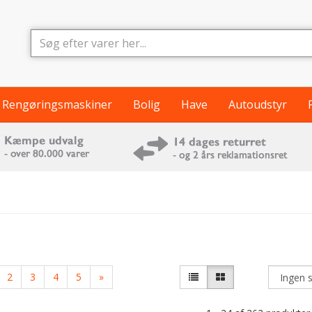
Rengøringsmaskiner
Bolig
Have
Autoudstyr
2
3
4
5
»