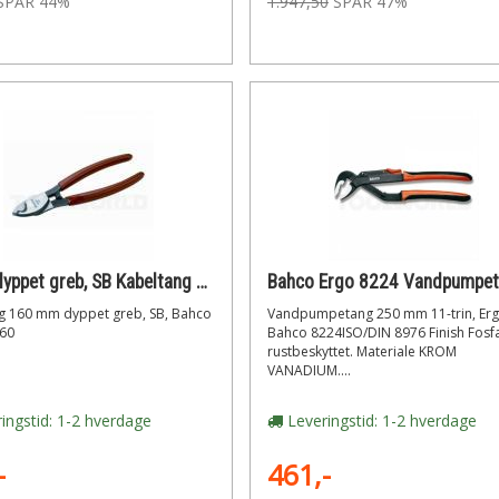
SPAR 44%
1.947,50
SPAR 47%
Bahco dyppet greb, SB Kabeltang 160 mm
g 160 mm dyppet greb, SB, Bahco
Vandpumpetang 250 mm 11-trin, Erg
60
Bahco 8224ISO/DIN 8976 Finish Fosfa
rustbeskyttet. Materiale KROM
VANADIUM....
ingstid: 1-2 hverdage
Leveringstid: 1-2 hverdage
-
461,-