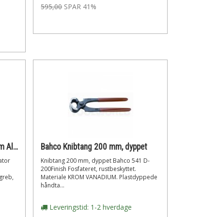
595,00
SPAR 41%
Knipex Vandpumpetang 250mm Aligator
Bahco Knibtang 200 mm, dyppet
ator
Knibtang 200 mm, dyppet Bahco 541 D-
200Finish Fosfateret, rustbeskyttet.
greb,
Materiale KROM VANADIUM. Plastdyppede
håndta...
Leveringstid: 1-2 hverdage