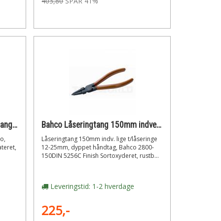
403,80
SPAR 41%
Bahco Ergo 8224 Vandpumpetang 250 mm
Bahco Låseringtang 150mm indvendig
o,
Låseringtang 150mm indv. lige t/låseringe
teret,
12-25mm, dyppet håndtag, Bahco 2800-
150DIN 5256C Finish Sortoxyderet, rustb...
Leveringstid: 1-2 hverdage
225,-