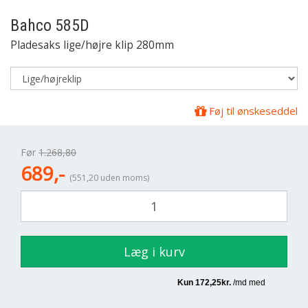
Bahco
585D
Pladesaks lige/højre klip 280mm
Føj til ønskeseddel
Før
1.268,80
689,-
(551,20 uden moms)
Læg i kurv