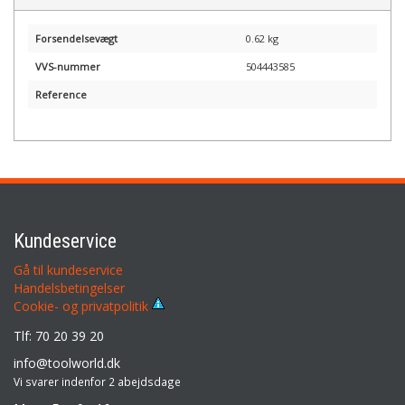
Forsendelsevægt
0.62 kg
VVS-nummer
504443585
Reference
Kundeservice
Gå til kundeservice
Handelsbetingelser
Cookie- og privatpolitik
Tlf: 70 20 39 20
info@toolworld.dk
Vi svarer indenfor 2 abejdsdage