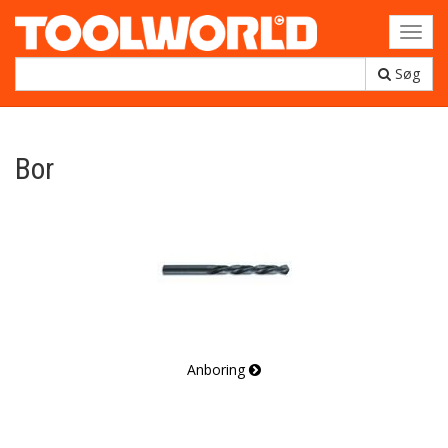
Toggl
navig
Søg
Bor
Anboring