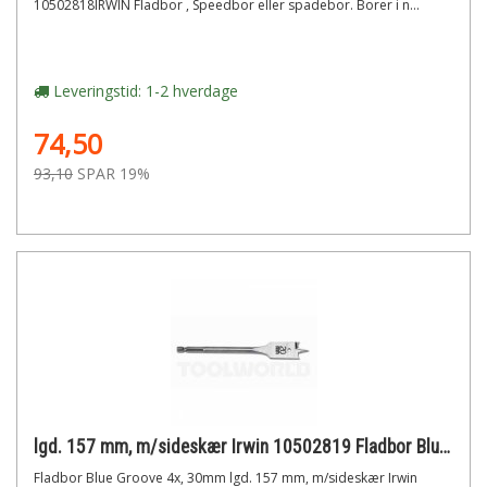
10502818IRWIN Fladbor , Speedbor eller spadebor. Borer i n...
Leveringstid: 1-2 hverdage
74,50
93,10
SPAR 19%
lgd. 157 mm, m/sideskær Irwin 10502819 Fladbor Blue Groove 4x, 30mm
Fladbor Blue Groove 4x, 30mm lgd. 157 mm, m/sideskær Irwin