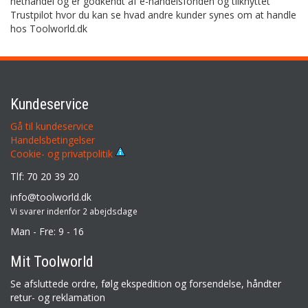
nethandel og er godkendt af e-handelsfonden og tilknyttet
Trustpilot hvor du kan se hvad andre kunder synes om at handle
hos Toolworld.dk
Kundeservice
Gå til kundeservice
Handelsbetingelser
Cookie- og privatpolitik
Tlf: 70 20 39 20
info@toolworld.dk
Vi svarer indenfor 2 abejdsdage
Man - Fre: 9 - 16
Mit Toolworld
Se afsluttede ordre, følg ekspedition og forsendelse, håndter
retur- og reklamation