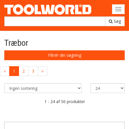
Toggl
navig
Søg
Træbor
Filtrér din søgning
«
1
2
3
»
1 - 24 af 50 produkter