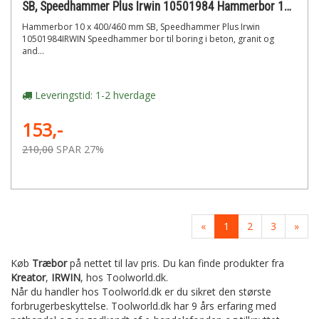
SB, Speedhammer Plus Irwin 10501984 Hammerbor 10 x 400/460 mm
Hammerbor 10 x 400/460 mm SB, Speedhammer Plus Irwin
10501984IRWIN Speedhammer bor til boring i beton, granit og
and...
Leveringstid: 1-2 hverdage
153,-
210,00
SPAR 27%
«
1
2
3
»
Køb
Træbor
på nettet til lav pris. Du kan finde produkter fra
Kreator
,
IRWIN
,
hos Toolworld.dk.
Når du handler hos Toolworld.dk er du sikret den største
forbrugerbeskyttelse. Toolworld.dk har 9 års erfaring med