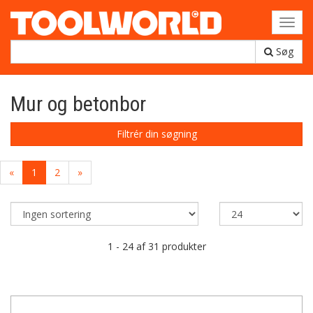
Toggl
navig
Søg
Mur og betonbor
Filtrér din søgning
«
1
2
»
1 - 24 af 31 produkter