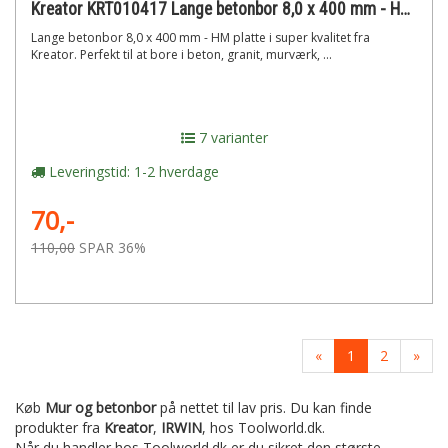
Kreator KRT010417 Lange betonbor 8,0 x 400 mm - HM platte
Lange betonbor 8,0 x 400 mm - HM platte i super kvalitet fra
Kreator. Perfekt til at bore i beton, granit, murværk, ...
7 varianter
Leveringstid: 1-2 hverdage
70,-
110,00
SPAR 36%
«
1
2
»
Køb
Mur og betonbor
på nettet til lav pris. Du kan finde
produkter fra
Kreator
,
IRWIN
,
hos Toolworld.dk.
Når du handler hos Toolworld.dk er du sikret den største