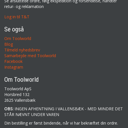
Se afsluttede ordre, følg ekspedition og forsendelse, håndter
retur- og reklamation
Log in til T&T
Se også
Om Toolworld
Blog
Tilmeld nyhedsbrev
Samarbejde med Toolworld
Facebook
Instagram
Om Toolworld
Toolworld ApS
Horsbred 132
2625 Vallensbæk
OBS:
INGEN AFHENTNING I VALLENSBÆK - MED MINDRE DET
STÅR NÆVNT UNDER VAREN
Din bestilling er først bindende, når vi har bekræftet din ordre.