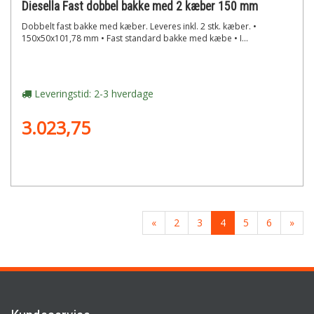
Diesella Fast dobbel bakke med 2 kæber 150 mm
Dobbelt fast bakke med kæber. Leveres inkl. 2 stk. kæber. •
150x50x101,78 mm • Fast standard bakke med kæbe • I...
Leveringstid: 2-3 hverdage
3.023,75
«
2
3
4
5
6
»