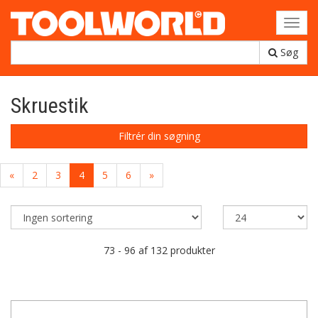
Toggl
navig
Søg
Skruestik
Filtrér din søgning
«
2
3
4
5
6
»
73 - 96 af 132 produkter