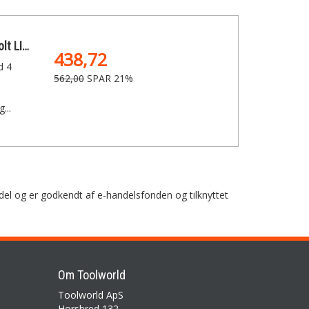
PowerPlus Akku Stiksav 18 Volt LI-ION SOLO
438,72
d 4
562,00
SPAR 21%
...
del og er godkendt af e-handelsfonden og tilknyttet
Om Toolworld
Toolworld ApS
Horsbred 132