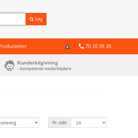
Søg
Producenter
70 20 39 20
Pr. side