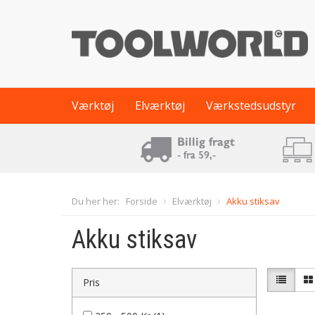
Værktøj
Elværktøj
Værkstedsudstyr
Du her her:
Forside
Elværktøj
Akku stiksav
Akku stiksav
Pris