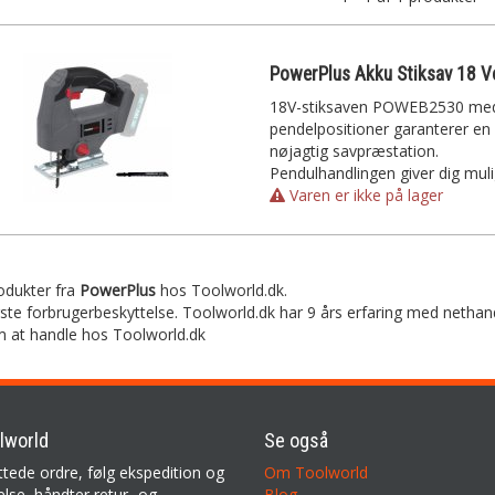
18V-stiksaven POWEB2530 me
pendelpositioner garanterer en
nøjagtig savpræstation.
Pendulhandlingen giver dig mulig
Varen er ikke på lager
rodukter fra
PowerPlus
hos Toolworld.dk.
rste forbrugerbeskyttelse. Toolworld.dk har 9 års erfaring med nethan
m at handle hos Toolworld.dk
lworld
Se også
ttede ordre, følg ekspedition og
Om Toolworld
lse, håndter retur- og
Blog