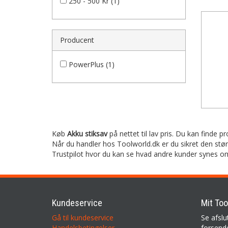
250 - 500 Kr (1)
Producent
PowerPlus (1)
Køb
Akku stiksav
på nettet til lav pris. Du kan finde p
Når du handler hos Toolworld.dk er du sikret den stø
Trustpilot hvor du kan se hvad andre kunder synes o
Kundeservice
Mit Too
Gå til kundeservice
Se afslu
Handelsbetingelser
forsende