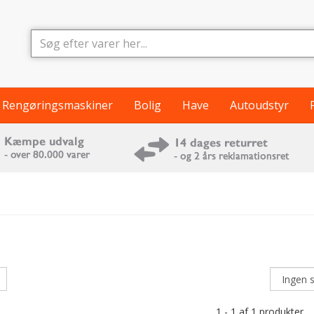
Rengøringsmaskiner
Bolig
Have
Autoudstyr
1 - 1 af 1 produkter