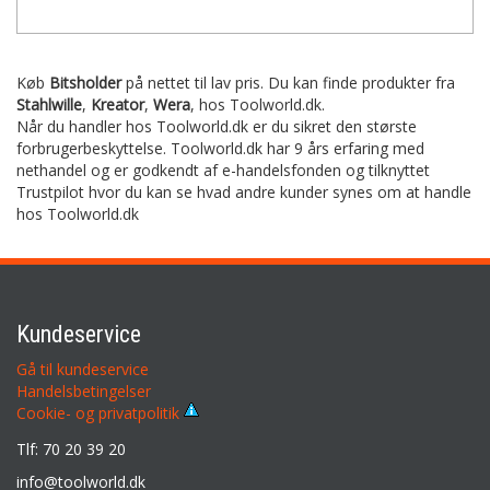
Køb
Bitsholder
på nettet til lav pris. Du kan finde produkter fra
Stahlwille
,
Kreator
,
Wera
,
hos Toolworld.dk.
Når du handler hos Toolworld.dk er du sikret den største
forbrugerbeskyttelse. Toolworld.dk har 9 års erfaring med
nethandel og er godkendt af e-handelsfonden og tilknyttet
Trustpilot hvor du kan se hvad andre kunder synes om at handle
hos Toolworld.dk
Kundeservice
Gå til kundeservice
Handelsbetingelser
Cookie- og privatpolitik
Tlf: 70 20 39 20
info@toolworld.dk