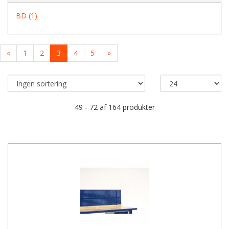
BD (1)
«
1
2
3
4
5
»
49 - 72 af 164 produkter