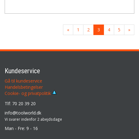
«
1
2
3
4
5
»
Kundeservice
Gå til kundeservice
Handelsbetingelser
Cookie- og privatpolitik
Tlf: 70 20 39 20
info@toolworld.dk
Vi svarer indenfor 2 abejdsdage
Man - Fre: 9 - 16