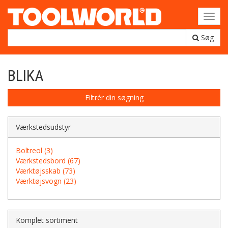
Toggl
navig
Søg
BLIKA
Filtrér din søgning
Værkstedsudstyr
Boltreol (3)
Værkstedsbord (67)
Værktøjsskab (73)
Værktøjsvogn (23)
Komplet sortiment