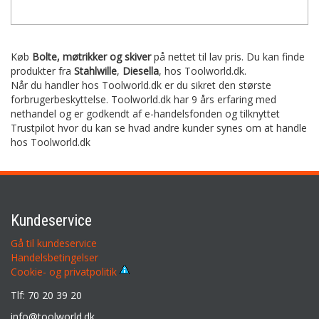
Køb
Bolte, møtrikker og skiver
på nettet til lav pris. Du kan finde
produkter fra
Stahlwille
,
Diesella
,
hos Toolworld.dk.
Når du handler hos Toolworld.dk er du sikret den største
forbrugerbeskyttelse. Toolworld.dk har 9 års erfaring med
nethandel og er godkendt af e-handelsfonden og tilknyttet
Trustpilot hvor du kan se hvad andre kunder synes om at handle
hos Toolworld.dk
Kundeservice
Gå til kundeservice
Handelsbetingelser
Cookie- og privatpolitik
Tlf: 70 20 39 20
info@toolworld.dk