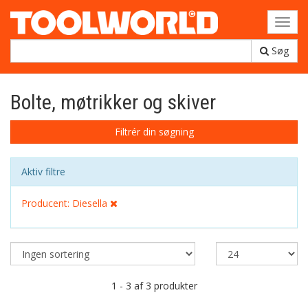
Toggl
navig
Søg
Bolte, møtrikker og skiver
Filtrér din søgning
Aktiv filtre
Producent: Diesella
1 - 3 af 3 produkter