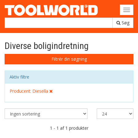
Toggl
navig
Søg
Diverse boligindretning
Filtrér din søgning
Aktiv filtre
Producent: Diesella
1 - 1 af 1 produkter