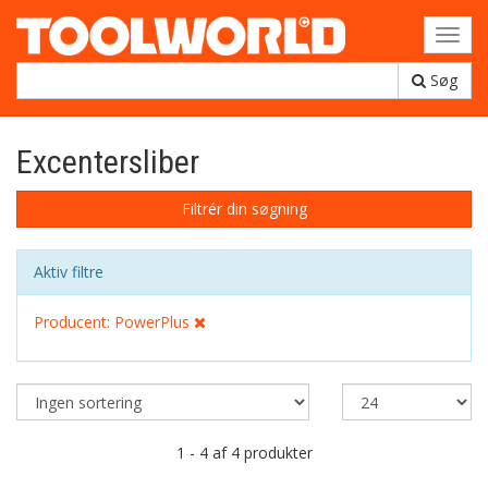
Toggl
navig
Søg
Excentersliber
Filtrér din søgning
Aktiv filtre
Producent: PowerPlus
1 - 4 af 4 produkter