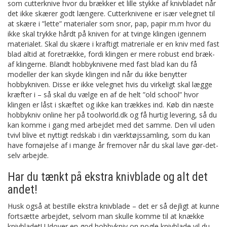
som cutterknive hvor du brækker et lille stykke af knivbladet når
det ikke skærer godt længere. Cutterknivene er især velegnet til
at skære i ”lette” materialer som snor, pap, papir m.m hvor du
ikke skal trykke hårdt på kniven for at tvinge klingen igennem
materialet. Skal du skære i kraftigt matreriale er en kniv med fast
blad altid at foretrække, fordi klingen er mere robust end bræk-
af klingerne. Blandt hobbyknivene med fast blad kan du få
modeller der kan skyde klingen ind når du ikke benytter
hobbykniven. Disse er ikke velegnet hvis du virkeligt skal lægge
kræfter i – så skal du vælge en af de helt ”old school” hvor
klingen er låst i skæftet og ikke kan trækkes ind. Køb din næste
hobbykniv online her på toolworld.dk og få hurtig levering, så du
kan komme i gang med arbejdet med det samme. Den vil uden
tvivl blive et nyttigt redskab i din værktøjssamling, som du kan
have fornøjelse af i mange år fremover når du skal lave gør-det-
selv arbejde.
Har du tænkt på ekstra knivblade og alt det
andet!
Husk også at bestille ekstra knivblade – det er så dejligt at kunne
fortsætte arbejdet, selvom man skulle komme til at knække
knivbladet! Udover en god hobbykniv on nogle knivblade vil du