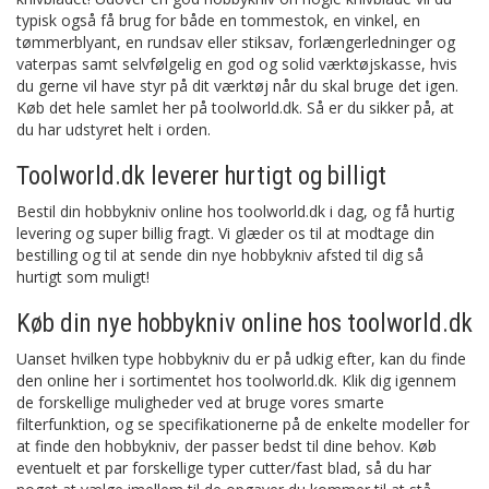
typisk også få brug for både en tommestok, en vinkel, en
tømmerblyant, en rundsav eller stiksav, forlængerledninger og
vaterpas samt selvfølgelig en god og solid værktøjskasse, hvis
du gerne vil have styr på dit værktøj når du skal bruge det igen.
Køb det hele samlet her på toolworld.dk. Så er du sikker på, at
du har udstyret helt i orden.
Toolworld.dk leverer hurtigt og billigt
Bestil din hobbykniv online hos toolworld.dk i dag, og få hurtig
levering og super billig fragt. Vi glæder os til at modtage din
bestilling og til at sende din nye hobbykniv afsted til dig så
hurtigt som muligt!
Køb din nye hobbykniv online hos toolworld.dk
Uanset hvilken type hobbykniv du er på udkig efter, kan du finde
den online her i sortimentet hos toolworld.dk. Klik dig igennem
de forskellige muligheder ved at bruge vores smarte
filterfunktion, og se specifikationerne på de enkelte modeller for
at finde den hobbykniv, der passer bedst til dine behov. Køb
eventuelt et par forskellige typer cutter/fast blad, så du har