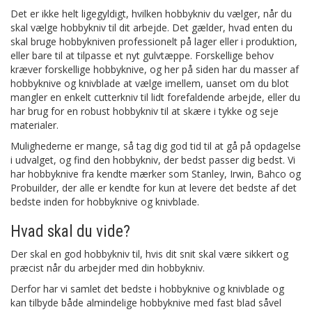
Det er ikke helt ligegyldigt, hvilken hobbykniv du vælger, når du
skal vælge hobbykniv til dit arbejde. Det gælder, hvad enten du
skal bruge hobbykniven professionelt på lager eller i produktion,
eller bare til at tilpasse et nyt gulvtæppe. Forskellige behov
kræver forskellige hobbyknive, og her på siden har du masser af
hobbyknive og knivblade at vælge imellem, uanset om du blot
mangler en enkelt cutterkniv til lidt forefaldende arbejde, eller du
har brug for en robust hobbykniv til at skære i tykke og seje
materialer.
Mulighederne er mange, så tag dig god tid til at gå på opdagelse
i udvalget, og find den hobbykniv, der bedst passer dig bedst. Vi
har hobbyknive fra kendte mærker som Stanley, Irwin, Bahco og
Probuilder, der alle er kendte for kun at levere det bedste af det
bedste inden for hobbyknive og knivblade.
Hvad skal du vide?
Der skal en god hobbykniv til, hvis dit snit skal være sikkert og
præcist når du arbejder med din hobbykniv.
Derfor har vi samlet det bedste i hobbyknive og knivblade og
kan tilbyde både almindelige hobbyknive med fast blad såvel