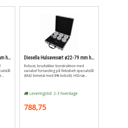
Diesella Hulsavesæt ø44-76 mm hss bi-metal m42 med 8% cobolt (9 dele)
Diesella Hulsavesæt ø22-79 mm hss bi-metal m42 med 8% cobolt (13 dele)
d
Robust, brudsikker konstruktion med
ialstål
variabel fortanding på fleksibelt specialstål
...
(M42 bimetal med 8% kobolt). HSS-tæ...
Leveringstid: 2-3 hverdage
788,75