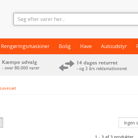
Rengøringsmaskiner
Bolig
Have
Autoudstyr
lsavesæt
1 - 3 af 3 produkter