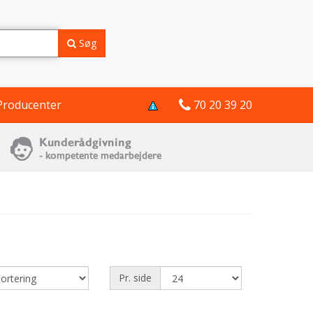
Søg
Producenter
70 20 39 20
Pr. side