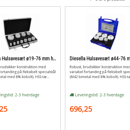
Diesella Hulsavesæt ø19-76 mm hss bi-metal m42 med 8% cobolt (14 dele)
brudsikker konstruktion med
Robust, brudsikker konstruktion me
fortanding på fleksibelt specialstål
variabel fortanding på fleksibelt spec
etal med 8% kobolt). HSS-tæ...
(M42 bimetal med 8% kobolt). HSS-tæ
ingstid: 2-3 hverdage
Leveringstid: 2-3 hverdage
25
696,25