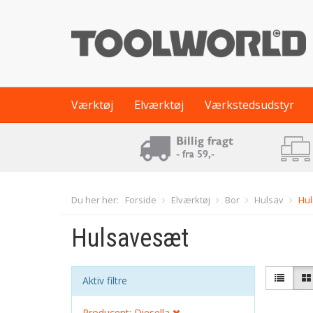
Værktøj
Elværktøj
Værkstedsudstyr
Du her her:
Forside
Elværktøj
Bor
Hulsav
Hu
Hulsavesæt
Aktiv filtre
Producent: Diesella