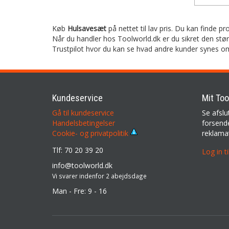
Køb
Hulsavesæt
på nettet til lav pris. Du kan finde p
Når du handler hos Toolworld.dk er du sikret den stø
Trustpilot hvor du kan se hvad andre kunder synes o
Kundeservice
Mit Too
Gå til kundeservice
Se afslu
Handelsbetingelser
forsende
reklama
Cookie- og privatpolitik
Tlf: 70 20 39 20
Log in t
info@toolworld.dk
Vi svarer indenfor 2 abejdsdage
Man - Fre: 9 - 16