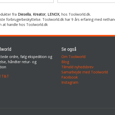
rodukter fra
Diesella
,
Kreator
,
LENOX
,
hos Toolworld.dk.
rste forbrugerbeskyttelse. Toolworld.dk har 9 års erfaring med nethan
m at handle hos Toolworld.dk
lworld
Se også
ttede ordre, følg ekspedition og
Om Toolworld
lse, håndter retur- og
Blog
tion
Tilmeld nyhedsbrev
Samarbejde med Toolworld
il T&T
Facebook
Instagram