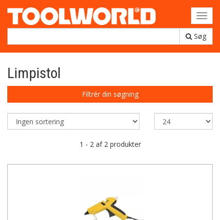
Toggl
navig
Søg
Limpistol
Filtrér din søgning
1 - 2 af 2 produkter