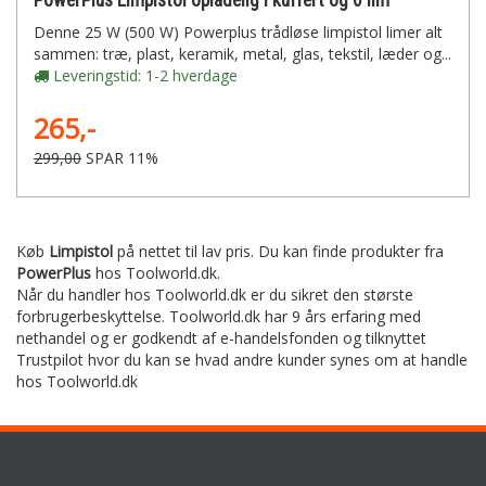
PowerPlus Limpistol opladelig i kuffert og 6 lim
Denne 25 W (500 W) Powerplus trådløse limpistol limer alt
sammen: træ, plast, keramik, metal, glas, tekstil, læder og...
Leveringstid: 1-2 hverdage
265,-
299,00
SPAR 11%
Køb
Limpistol
på nettet til lav pris. Du kan finde produkter fra
PowerPlus
hos Toolworld.dk.
Når du handler hos Toolworld.dk er du sikret den største
forbrugerbeskyttelse. Toolworld.dk har 9 års erfaring med
nethandel og er godkendt af e-handelsfonden og tilknyttet
Trustpilot hvor du kan se hvad andre kunder synes om at handle
hos Toolworld.dk