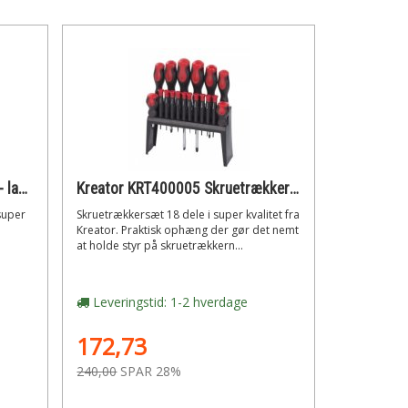
Kreator Torx nøglesæt 9 dele - lang model
Kreator KRT400005 Skruetrækkersæt 18 dele
super
Skruetrækkersæt 18 dele i super kvalitet fra
Kreator. Praktisk ophæng der gør det nemt
at holde styr på skruetrækkern...
Leveringstid: 1-2 hverdage
172,73
240,00
SPAR 28%