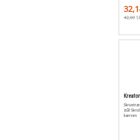
32,1
42,00
S
Kreato
Skruetræ
stål Skr
kærven