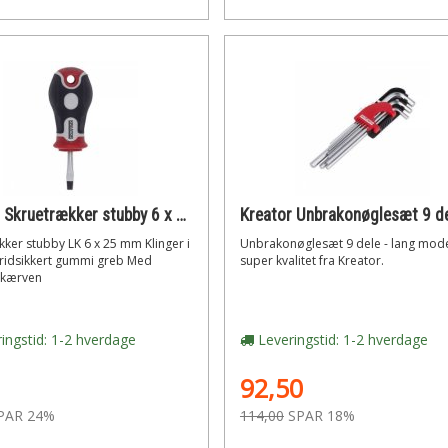
Kreator Skruetrækker stubby 6 x 25mm
ker stubby LK 6 x 25 mm Klinger i
Unbrakonøglesæt 9 dele - lang mode
kridsikkert gummi greb Med
super kvalitet fra Kreator.
 kærven
ingstid: 1-2 hverdage
Leveringstid: 1-2 hverdage
92,50
PAR 24%
114,00
SPAR 18%