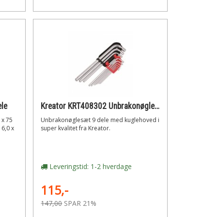
ele
Kreator KRT408302 Unbrakonøglesæt 9 dele med kuglehoved
 x 75
Unbrakonøglesæt 9 dele med kuglehoved i
6,0 x
super kvalitet fra Kreator.
Leveringstid: 1-2 hverdage
115,-
147,00
SPAR 21%