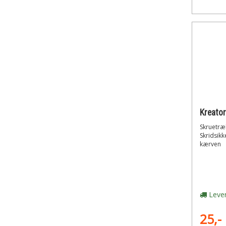
Kreato
Skruetræk
Skridsik
kærven
Lever
25,-