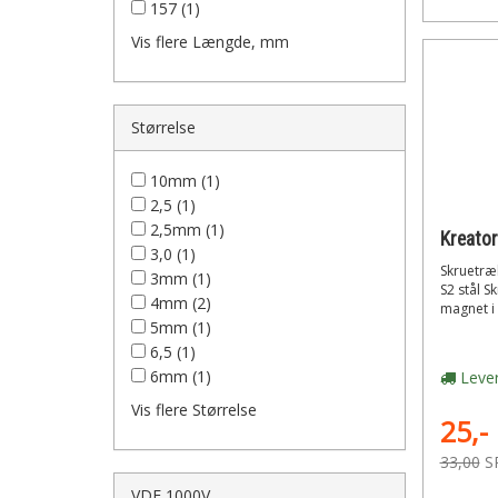
157 (1)
Vis flere Længde, mm
Størrelse
10mm (1)
2,5 (1)
2,5mm (1)
3,0 (1)
Skruetræk
3mm (1)
S2 stål S
4mm (2)
magnet i
5mm (1)
6,5 (1)
6mm (1)
Lever
Vis flere Størrelse
25,-
33,00
S
VDE 1000V