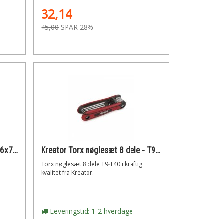
32,14
45,00
SPAR 28%
Kreator Skruetrækker Torx TX6x75 mm
Kreator Torx nøglesæt 8 dele - T9-T40
Torx nøglesæt 8 dele T9-T40 i kraftig
kvalitet fra Kreator.
Leveringstid: 1-2 hverdage