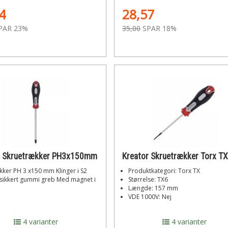
4
28,57
PAR 23%
35,00
SPAR 18%
r Skruetrækker PH3x150mm
kker PH 3 x150 mm Klinger i S2
Produktkategori: Torx TX
idsikkert gummi greb Med magnet i
Størrelse: TX6
Længde: 157 mm
VDE 1000V: Nej
4 varianter
4 varianter