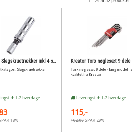
1 - 24 af 52 produkter
Kreator Slagskruetrækker inkl 4 stk. bits
tkategori: Slagskruetrækker
Torx nøglesæt 9 dele - lang model i 
kvalitet fra Kreator.
ingstid: 1-2 hverdage
Leveringstid: 1-2 hverdage
83
115,-
SPAR 18%
162,00
SPAR 29%