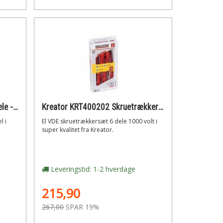
Kreator Unbrakonøglesæt 9 dele - lang model
Kreator KRT400202 Skruetrækkersæt 6 dele VDE 1000 volt
l i
El VDE skruetrækkersæt 6 dele 1000 volt i
super kvalitet fra Kreator.
Leveringstid: 1-2 hverdage
215,90
267,00
SPAR 19%