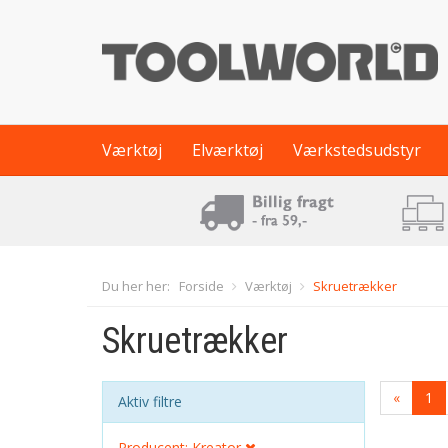
Værktøj
Elværktøj
Værkstedsudstyr
Du her her:
Forside
Værktøj
Skruetrækker
Skruetrækker
«
1
Aktiv filtre
Producent: Kreator