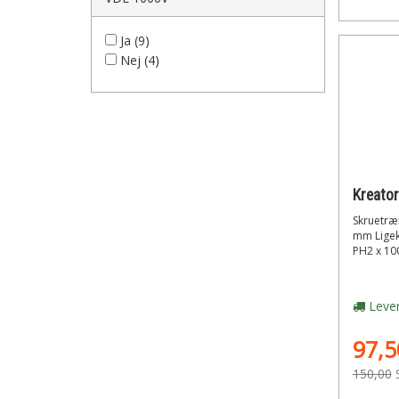
Ja (9)
Nej (4)
Skruetræ
mm Ligek
PH2 x 10
Lever
97,5
150,00