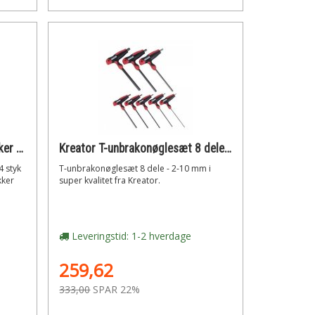
Kreator Bits til slagskruetrækker 4 stk.
Kreator T-unbrakonøglesæt 8 dele - 2-10mm
4 styk
T-unbrakonøglesæt 8 dele - 2-10 mm i
kker
super kvalitet fra Kreator.
Leveringstid: 1-2 hverdage
259,62
333,00
SPAR 22%