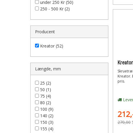
under 250 Kr (50)
250 - 500 Kr (2)
Producent
Kreator (52)
Længde, mm
Skruetræk
Kreator. E
pris.
25 (2)
50 (1)
75 (4)
Lever
80 (2)
100 (9)
212,
140 (2)
150 (3)
270,00
155 (4)