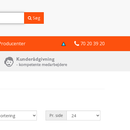
Søg
Producenter
70 20 39 20
Pr. side