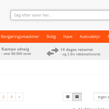
Rengøringsmaskiner
Bolig
Have
Autoudstyr
2
3
»