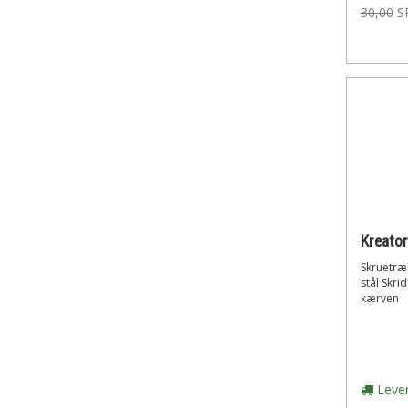
30,00
S
Skruetræ
stål Skr
kærven
Lever