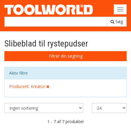
Toggl
navig
Søg
Slibeblad til rystepudser
Filtrér din søgning
Aktiv filtre
Producent: Kreator
1 - 7 af 7 produkter