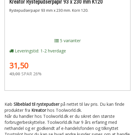
Kreator Rystepudserpapir 93 x 230 mm K120
Rystepudserpapir 93 mm x 230 mm. Korn 120.
5 varianter
Leveringstid: 1-2 hverdage
31,50
43,00
SPAR 26%
Køb
Slibeblad til rystepudser
på nettet til lav pris. Du kan finde
produkter fra
Kreator
hos Toolworld.dk.
Når du handler hos Toolworld.dk er du sikret den største
forbrugerbeskyttelse. Toolworld.dk har 9 års erfaring med
nethandel og er godkendt af e-handelsfonden og tilknyttet
Trustpilot hvor du kan se hvad andre kunder synes om at handle