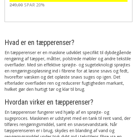
249,00
SPAR 20%
Hvad er en tæpperenser?
En tæpperenser er en maskine udviklet specifikt til dybdegående
rengøring af tæpper, måtter, polstrede møbler og andre tekstile
overflader. Med sin effektive sprøjte- og sugeteknologi sprøjtes
en rengøringsopløsning ind i fibrene for at løsne snavs og fedt,
hvorefter væsken og det opløste snavs suges op igen. Det
efterlader overfladen ren og reducerer fugtigheden markant,
hvilket gør den hurtigt tør og klar til brug.
Hvordan virker en tæpperenser?
En tæpperenser fungerer ved hjælp af en sprøjte- og
sugeproces. Maskinen er udstyret med en tank til rent vand, der
tilføres rengøringsmiddel, samt en snavsevandstank. Når
tæpperenseren er i brug, skydes en blanding af vand og
rengøringsmiddel under tryk dybt ind i tekstilens fibre via en