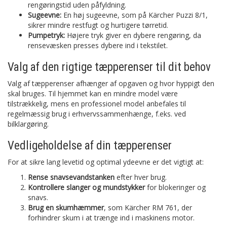
rengøringstid uden påfyldning.
Sugeevne:
En høj sugeevne, som på Kärcher Puzzi 8/1,
sikrer mindre restfugt og hurtigere tørretid.
Pumpetryk:
Højere tryk giver en dybere rengøring, da
rensevæsken presses dybere ind i tekstilet.
Valg af den rigtige tæpperenser til dit behov
Valg af tæpperenser afhænger af opgaven og hvor hyppigt den
skal bruges. Til hjemmet kan en mindre model være
tilstrækkelig, mens en professionel model anbefales til
regelmæssig brug i erhvervssammenhænge, f.eks. ved
bilklargøring.
Vedligeholdelse af din tæpperenser
For at sikre lang levetid og optimal ydeevne er det vigtigt at:
Rense snavsevandstanken
efter hver brug.
Kontrollere slanger og mundstykker
for blokeringer og
snavs.
Brug en skumhæmmer
, som Kärcher RM 761, der
forhindrer skum i at trænge ind i maskinens motor.