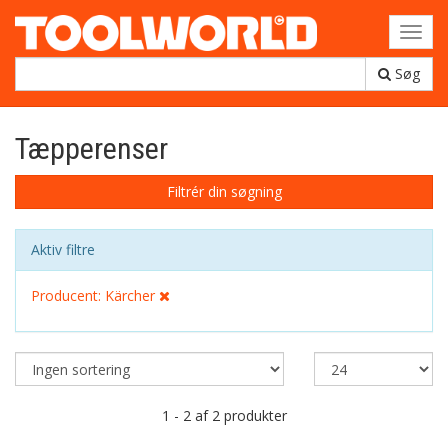
Toggl
navig
Søg
Tæpperenser
Filtrér din søgning
Aktiv filtre
Producent: Kärcher
1 - 2 af 2 produkter