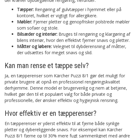
der kræver dybdegående rengøring, herunder:
Tæpper:
Rengøring af gulvtæpper i hjemmet eller på
kontoret, hvilket er vigtigt for allergikere.
Møbler:
Fjerner pletter og genopfrisker polstrede møbler
som sofaer og stole.
Bilsæder og interiør:
Bruges til rengøring og klargøring af
bilens interiør, hvor den effektivt fjerner snavs og pletter.
Måtter og løbere:
Velegnet til dybderensning af måtter,
der udsættes for meget snavs og slid.
Kan man rense et tæppe selv?
Ja, en tæpperenser som Kärcher Puzzi 8/1 gør det muligt for
private brugere at opnå en professionel rengøringskvalitet
derhjemme. Denne model er brugervenlig og nem at betjene,
hvilket gør den til et populært valg for både private og
professionelle, der ønsker effektiv og hygiejnisk rensning.
Hvor effektiv er en tæpperenser?
En tæpperenser er yderst effektiv til at fjerne både synlige
pletter og dybereliggende snavs. For eksempel kan Kärcher
Puzzi 8/1 fjerne op til 30% mere fugt sammenlignet med andre