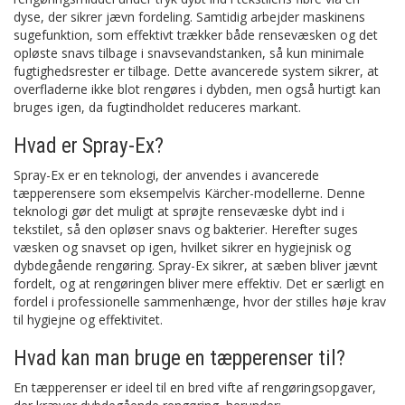
dyse, der sikrer jævn fordeling. Samtidig arbejder maskinens
sugefunktion, som effektivt trækker både rensevæsken og det
opløste snavs tilbage i snavsevandstanken, så kun minimale
fugtighedsrester er tilbage. Dette avancerede system sikrer, at
overfladerne ikke blot rengøres i dybden, men også hurtigt kan
bruges igen, da fugtindholdet reduceres markant.
Hvad er Spray-Ex?
Spray-Ex er en teknologi, der anvendes i avancerede
tæpperensere som eksempelvis Kärcher-modellerne. Denne
teknologi gør det muligt at sprøjte rensevæske dybt ind i
tekstilet, så den opløser snavs og bakterier. Herefter suges
væsken og snavset op igen, hvilket sikrer en hygiejnisk og
dybdegående rengøring. Spray-Ex sikrer, at sæben bliver jævnt
fordelt, og at rengøringen bliver mere effektiv. Det er særligt en
fordel i professionelle sammenhænge, hvor der stilles høje krav
til hygiejne og effektivitet.
Hvad kan man bruge en tæpperenser til?
En tæpperenser er ideel til en bred vifte af rengøringsopgaver,