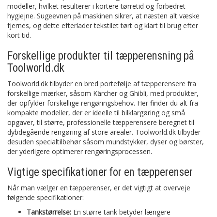
modeller, hvilket resulterer i kortere tørretid og forbedret
hygiejne. Sugeevnen på maskinen sikrer, at næsten alt væske
fjernes, og dette efterlader tekstilet tørt og klart til brug efter
kort tid.
Forskellige produkter til tæpperensning på
Toolworld.dk
Toolworld.dk tilbyder en bred portefølje af tæpperensere fra
forskellige mærker, såsom Kärcher og Ghibli, med produkter,
der opfylder forskellige rengøringsbehov. Her finder du alt fra
kompakte modeller, der er ideelle til bilklargøring og små
opgaver, til større, professionelle tæpperensere beregnet til
dybdegående rengøring af store arealer. Toolworld.dk tilbyder
desuden specialtilbehør såsom mundstykker, dyser og børster,
der yderligere optimerer rengøringsprocessen.
Vigtige specifikationer for en tæpperenser
Når man vælger en tæpperenser, er det vigtigt at overveje
følgende specifikationer:
Tankstørrelse:
En større tank betyder længere