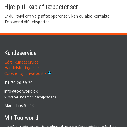
Hjælp til køb af tæpperenser
Er du i tvivl om valg af tæpperenser, kan du altid kontakte
Toolworld.dk’s eksperter.
Kundeservice
Gå til kundeservice
Handelsbetingelser
Cookie- og privatpolitik
Tlf: 70 20 39 20
info@toolworld.dk
Vi svarer indenfor 2 abejdsdage
Man - Fre: 9 - 16
Mit Toolworld
Se afsluttede ordre, følg ekspedition og forsendelse, håndter