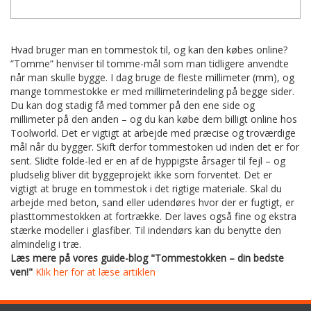
Hvad bruger man en tommestok til, og kan den købes online?
”Tomme” henviser til tomme-mål som man tidligere anvendte
når man skulle bygge. I dag bruge de fleste millimeter (mm), og
mange tommestokke er med millimeterindeling på begge sider.
Du kan dog stadig få med tommer på den ene side og
millimeter på den anden – og du kan købe dem billigt online hos
Toolworld. Det er vigtigt at arbejde med præcise og troværdige
mål når du bygger. Skift derfor tommestoken ud inden det er for
sent. Slidte folde-led er en af de hyppigste årsager til fejl – og
pludselig bliver dit byggeprojekt ikke som forventet. Det er
vigtigt at bruge en tommestok i det rigtige materiale. Skal du
arbejde med beton, sand eller udendøres hvor der er fugtigt, er
plasttommestokken at fortrække. Der laves også fine og ekstra
stærke modeller i glasfiber. Til indendørs kan du benytte den
almindelig i træ.
Læs mere på vores guide-blog "Tommestokken – din bedste
ven!"
Klik her for at læse artiklen