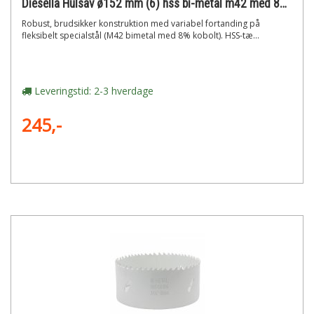
Diesella Hulsav ø152 mm (6) hss bi-metal m42 med 8% cobolt"
Robust, brudsikker konstruktion med variabel fortanding på
fleksibelt specialstål (M42 bimetal med 8% kobolt). HSS-tæ...
Leveringstid: 2-3 hverdage
245,-