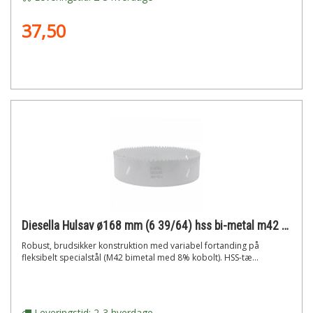
37,50
Diesella Hulsav ø168 mm (6 39/64) hss bi-metal m42 med 8% cobolt"
Robust, brudsikker konstruktion med variabel fortanding på
fleksibelt specialstål (M42 bimetal med 8% kobolt). HSS-tæ...
Leveringstid: 2-3 hverdage