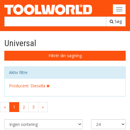
Toggl
navig
Søg
Universal
Filtrér din søgning
Aktiv filtre
Producent: Diesella
«
1
2
3
»