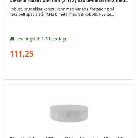
Diesella Hulsav ø64 mm (2 1/2) hss bi-metal m42 med 8% cobolt"
Robust, brudsikker konstruktion med variabel fortanding på
fleksibelt specialstål (M42 bimetal med 8% kobolt). HSS-tæ...
Leveringstid: 2-3 hverdage
111,25