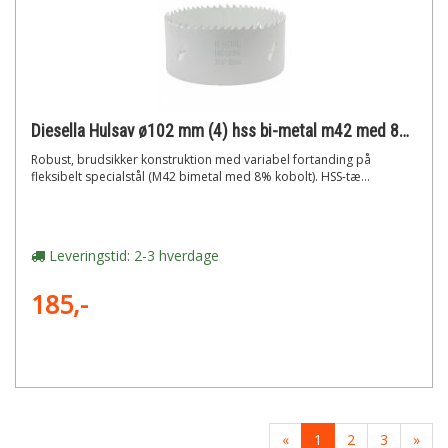
Diesella Hulsav ø102 mm (4) hss bi-metal m42 med 8% cobolt"
Robust, brudsikker konstruktion med variabel fortanding på
fleksibelt specialstål (M42 bimetal med 8% kobolt). HSS-tæ...
Leveringstid: 2-3 hverdage
185,-
«
1
2
3
»