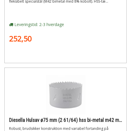
fleksibelt specialstål (M42 bimetal med 8% kobolt). HSS-tæ...
Leveringstid: 2-3 hverdage
252,50
Diesella Hulsav ø75 mm (2 61/64) hss bi-metal m42 med 8% cobolt"
Robust, brudsikker konstruktion med variabel fortanding på