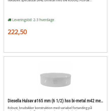
fleksibelt specialstål (M42 bimetal med 8% kobolt). HSS-tæ...
Leveringstid: 2-3 hverdage
222,50
Diesella Hulsav ø165 mm (6 1/2) hss bi-metal m42 med 8% cobolt"
Robust, brudsikker konstruktion med variabel fortanding på