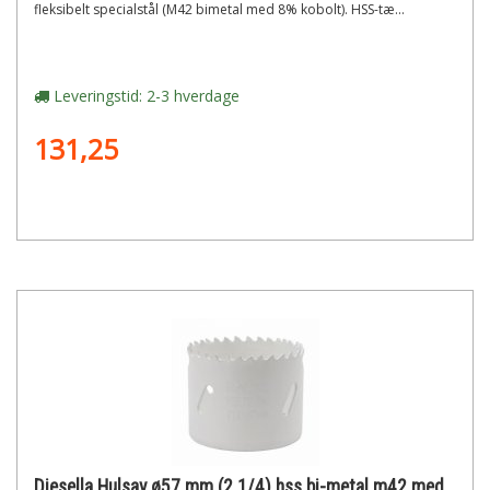
fleksibelt specialstål (M42 bimetal med 8% kobolt). HSS-tæ...
Leveringstid: 2-3 hverdage
131,25
Diesella Hulsav ø57 mm (2 1/4) hss bi-metal m42 med 8% cobolt"