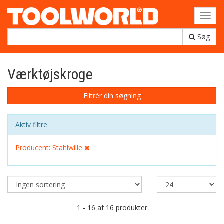
Toggl
navig
Søg
Værktøjskroge
Filtrér din søgning
Aktiv filtre
Producent: Stahlwille
1 - 16 af 16 produkter