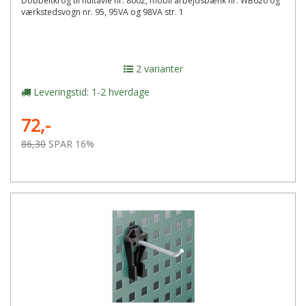
Dobbeltkrog til hultavle nr. 8002, mobil arbejdsbænk nr. WB620 og
værkstedsvogn nr. 95, 95VA og 98VA str. 1
2 varianter
Leveringstid: 1-2 hverdage
72,-
86,30
SPAR 16%