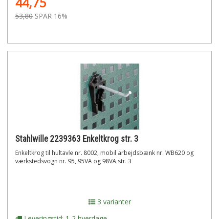
44,75
53,80
SPAR 16%
Stahlwille 2239363 Enkeltkrog str. 3
Enkeltkrog til hultavle nr. 8002, mobil arbejdsbænk nr. WB620 og
værkstedsvogn nr. 95, 95VA og 98VA str. 3
3 varianter
Leveringstid: 1-2 hverdage