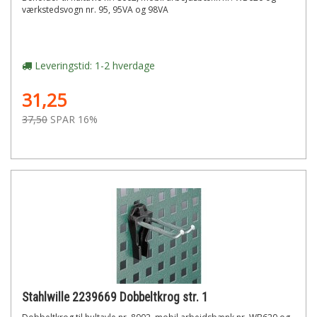
værkstedsvogn nr. 95, 95VA og 98VA
Leveringstid: 1-2 hverdage
31,25
37,50
SPAR 16%
Stahlwille 2239669 Dobbeltkrog str. 1