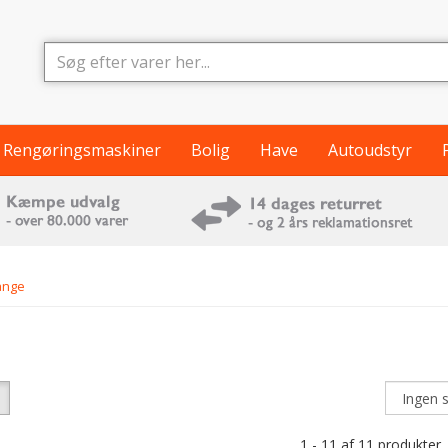
Rengøringsmaskiner
Bolig
Have
Autoudstyr
ange
1 - 11 af 11 produkter