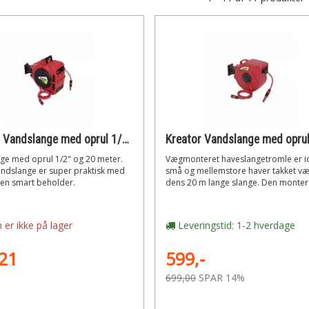
Kreator Vandslange med oprul 1/2 20 meter"
ge med oprul 1/2" og 20 meter.
Vægmonteret haveslangetromle er ide
ndslange er super praktisk med
små og mellemstore haver takket v
 en smart beholder.
dens 20 m lange slange. Den montere
 er ikke på lager
Leveringstid: 1-2 hverdage
21
599,-
699,00
SPAR 14%