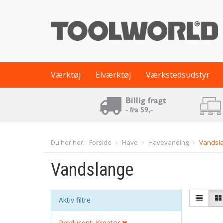
Værktøj
Elværktøj
Værkstedsudstyr
Du her her:
Forside
Have
Havevanding
Vandsl
Vandslange
Aktiv filtre
Producent: Kreator