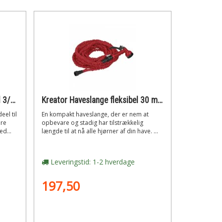
Kreator Vandslange med oprul 3/8 20 meter
Kreator Haveslange fleksibel 30 meter med pistol
el til
En kompakt haveslange, der er nem at
ære
opbevare og stadig har tilstrækkelig
d...
længde til at nå alle hjørner af din have. ...
Leveringstid: 1-2 hverdage
197,50