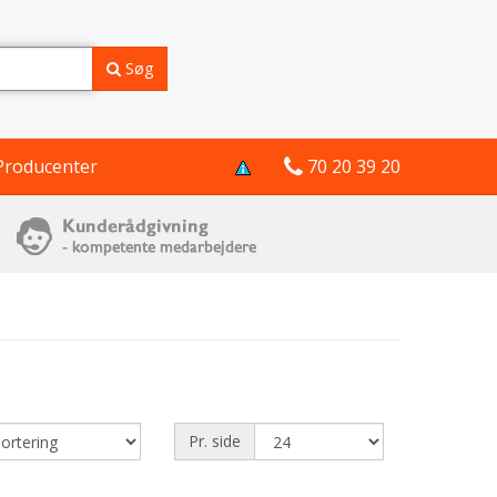
Søg
Producenter
70 20 39 20
Pr. side