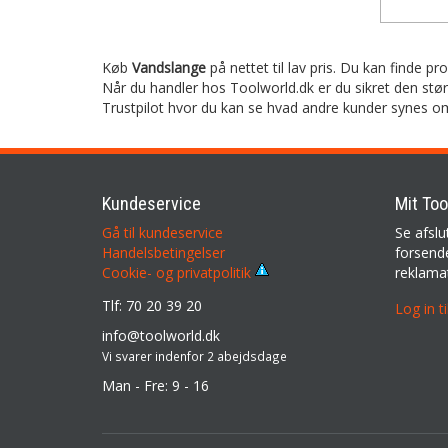
Køb
Vandslange
på nettet til lav pris. Du kan finde pr
Når du handler hos Toolworld.dk er du sikret den stø
Trustpilot hvor du kan se hvad andre kunder synes o
Kundeservice
Mit Too
Gå til kundeservice
Se afslu
Handelsbetingelser
forsende
reklama
Cookie- og privatpolitik
Tlf: 70 20 39 20
Log in t
info@toolworld.dk
Vi svarer indenfor 2 abejdsdage
Man - Fre: 9 - 16