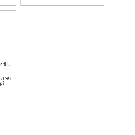
Kreator Slangetromle 15 meter til vægmontering
veret i
på...