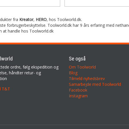
odukter fra
Kreator
,
HERO
,
hos Toolworld.dk.
rste forbrugerbeskyttelse. Toolworld.dk har 9 års erfaring med nethan
m at handle hos Toolworld.dk
lworld
Se også
ttede ordre, følg ekspedition og
Om Toolworld
lse, håndter retur- og
Blog
tion
Tilmeld nyhedsbrev
Samarbejde med Toolworld
il T&T
Facebook
Instagram