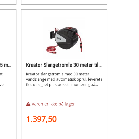
Kreator Haveslange fleksibel 15 meter med pistol
Kreator Slangetromle 30 meter til vægmontering
at
Kreator slangetromle med 30 meter
vandslange med automatisk oprul, leveret i
e. ...
flot designet plastboks til montering på...
Varen er ikke på lager
1.397,50