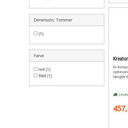
Dimension, Tommer
(1)
Farve
En kompa
red (1)
opbevare 
Rød (1)
længde til
Lever
457,