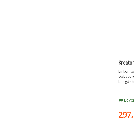
En kompa
opbevare 
længde til
Lever
297,