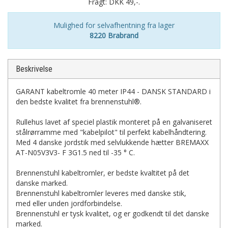
Fragt: DKK 49,-.
Mulighed for selvafhentning fra lager
8220 Brabrand
Beskrivelse
GARANT kabeltromle 40 meter IP44 - DANSK STANDARD i
den bedste kvalitet fra brennenstuhl®.
Rullehus lavet af speciel plastik monteret på en galvaniseret
stålrørramme med "kabelpilot" til perfekt kabelhåndtering.
Med 4 danske jordstik med selvlukkende hætter BREMAXX
AT-N05V3V3- F 3G1.5 ned til -35 ° C.
Brennenstuhl kabeltromler, er bedste kvaltitet på det
danske marked.
Brennenstuhl kabeltromler leveres med danske stik,
med eller unden jordforbindelse.
Brennenstuhl er tysk kvalitet, og er godkendt til det danske
marked.