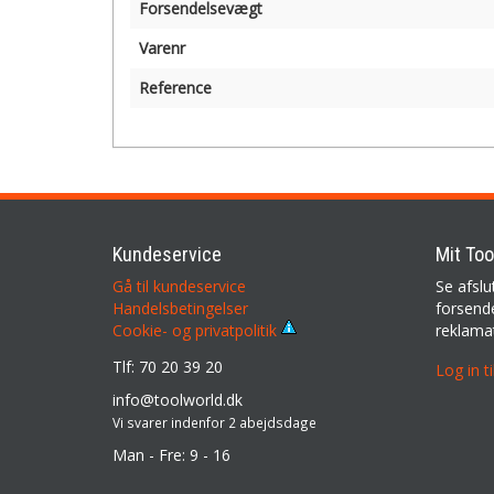
Forsendelsevægt
Varenr
Reference
Kundeservice
Mit Too
Gå til kundeservice
Se afslu
Handelsbetingelser
forsende
reklama
Cookie- og privatpolitik
Tlf: 70 20 39 20
Log in t
info@toolworld.dk
Vi svarer indenfor 2 abejdsdage
Man - Fre: 9 - 16