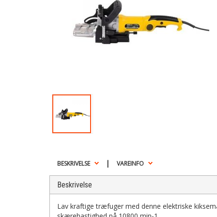
|
BESKRIVELSE
VAREINFO
Beskrivelse
Lav kraftige træfuger med denne elektriske kikse
skærehastighed på 10800 min-1.