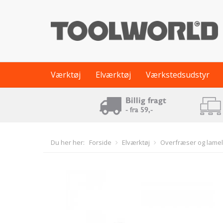
Værktøj
Elværktøj
Værkstedsudstyr
Du her her:
Forside
Elværktøj
Overfræser og lame