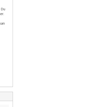
. Du
er.
 kan