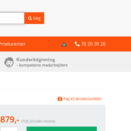
Søg
Producenter
70 20 39 20
Føj til ønskeseddel
879,-
(703,20 uden moms)