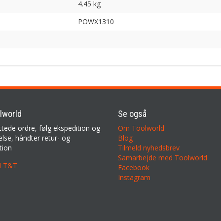
4.45 kg
POWX1310
lworld
Se også
ttede ordre, følg ekspedition og
Om Toolworld
lse, håndter retur- og
Blog
tion
Tilmeld nyhedsbrev
Samarbejde med Toolworld
il T&T
Facebook
Instagram