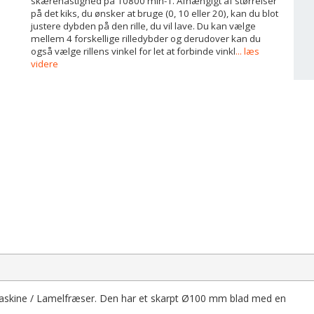
skærehastighed på 10800 min-1. Afhængigt af størrelser
på det kiks, du ønsker at bruge (0, 10 eller 20), kan du blot
justere dybden på den rille, du vil lave. Du kan vælge
mellem 4 forskellige rilledybder og derudover kan du
også vælge rillens vinkel for let at forbinde vinkl
... læs
videre
maskine / Lamelfræser. Den har et skarpt Ø100 mm blad med en