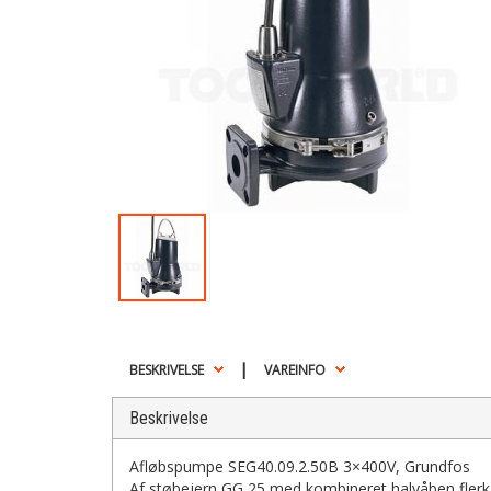
|
BESKRIVELSE
VAREINFO
Beskrivelse
Afløbspumpe SEG40.09.2.50B 3×400V, Grundfos
Af støbejern GG 25 med kombineret halvåben flerka