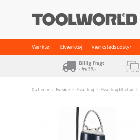
Værktøj
Elværktøj
Værkstedsudstyr
Du her her:
Forside
Elværktøj
Elværktøj tilbehør