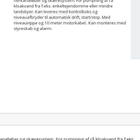
flerkanalløber og skæresystem. For pumpning af rå
kloakvand fra f.eks. enkeltejendomme eller mindre
landsbyer. Kan leveres med kontrolboks og
niveauafbryder til automatisk drift, start/stop. Med
niveauvippe og 10 meter motorkabel.. Kan monteres med
styreskab og alarm.
nalløber og skæresystem. For pumpning af rå kloakvand fra f.eks.