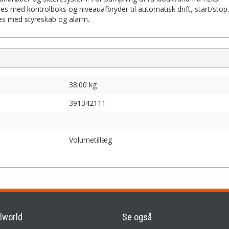
s med kontrolboks og niveauafbryder til automatisk drift, start/sto
es med styreskab og alarm.
38.00 kg
391342111
Volumetillæg
lworld
Se også