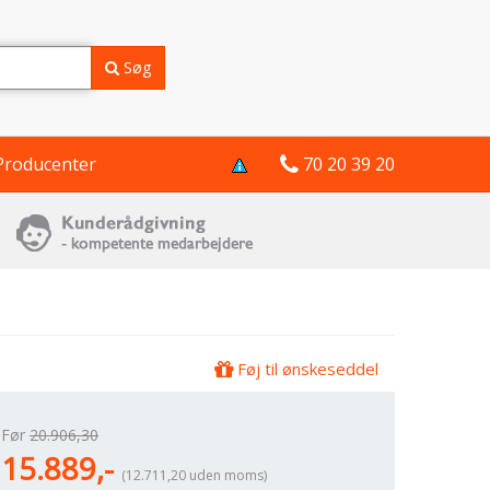
Søg
Producenter
70 20 39 20
Føj til ønskeseddel
Før
20.906,30
15.889,-
(12.711,20 uden moms)