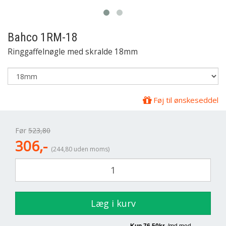
Bahco
1RM-18
Ringgaffelnøgle med skralde 18mm
Føj til ønskeseddel
Før
523,80
306,-
(244,80 uden moms)
Læg i kurv