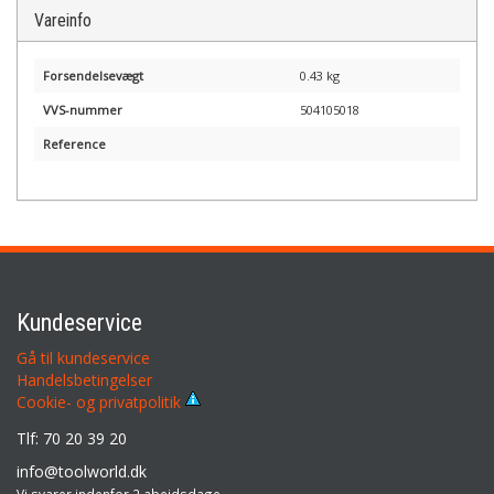
Vareinfo
Forsendelsevægt
0.43 kg
VVS-nummer
504105018
Reference
Kundeservice
Gå til kundeservice
Handelsbetingelser
Cookie- og privatpolitik
Tlf: 70 20 39 20
info@toolworld.dk