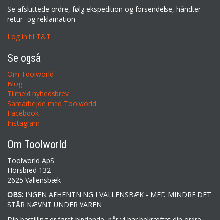
Se afsluttede ordre, følg ekspedition og forsendelse, håndter
retur- og reklamation
Log in til T&T
Se også
Om Toolworld
Blog
Tilmeld nyhedsbrev
Samarbejde med Toolworld
Facebook
Instagram
Om Toolworld
Toolworld ApS
Horsbred 132
2625 Vallensbæk
OBS:
INGEN AFHENTNING I VALLENSBÆK - MED MINDRE DET
STÅR NÆVNT UNDER VAREN
Din bestilling er først bindende, når vi har bekræftet din ordre.