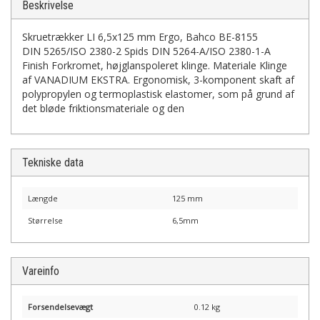
Beskrivelse
Skruetrækker LI 6,5x125 mm Ergo, Bahco BE-8155
DIN 5265/ISO 2380-2 Spids DIN 5264-A/ISO 2380-1-A
Finish Forkromet, højglanspoleret klinge. Materiale Klinge
af VANADIUM EKSTRA. Ergonomisk, 3-komponent skaft af
polypropylen og termoplastisk elastomer, som på grund af
det bløde friktionsmateriale og den
Tekniske data
Længde
125 mm
Størrelse
6,5mm
Vareinfo
Forsendelsevægt
0.12 kg