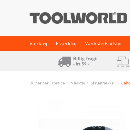
Værktøj
Elværktøj
Værkstedsudstyr
Du her her:
Forside
Værktøj
Skruetrækker
Bahc