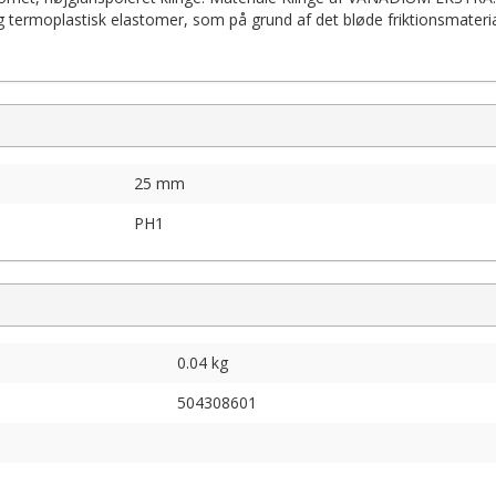
termoplastisk elastomer, som på grund af det bløde friktionsmateri
25 mm
PH1
0.04 kg
504308601