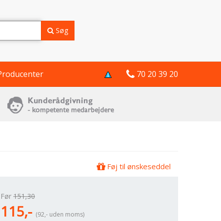
Søg
Producenter
70 20 39 20
Føj til ønskeseddel
Før
151,30
115,-
(92,- uden moms)