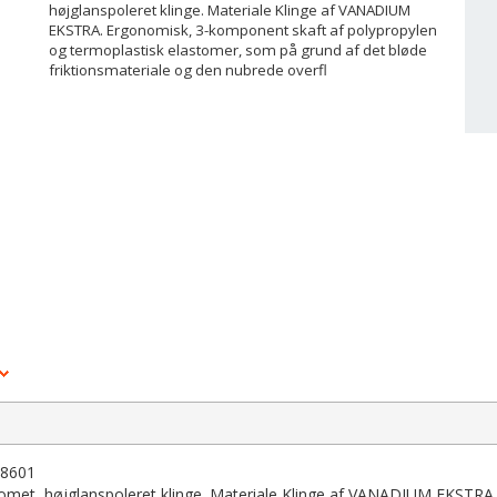
højglanspoleret klinge. Materiale Klinge af VANADIUM
EKSTRA. Ergonomisk, 3-komponent skaft af polypropylen
og termoplastisk elastomer, som på grund af det bløde
friktionsmateriale og den nubrede overfl
-8601
omet, højglanspoleret klinge. Materiale Klinge af VANADIUM EKSTRA.