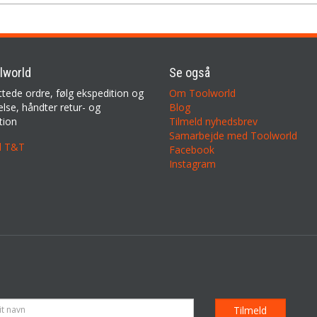
lworld
Se også
ttede ordre, følg ekspedition og
Om Toolworld
lse, håndter retur- og
Blog
tion
Tilmeld nyhedsbrev
Samarbejde med Toolworld
il T&T
Facebook
Instagram