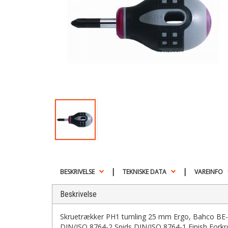
|
|
BESKRIVELSE
TEKNISKE DATA
VAREINFO
Beskrivelse
Skruetrækker PH1 tumling 25 mm Ergo, Bahco BE
DIN/ISO 8764-2 Spids DIN/ISO 8764-1 Finish Forkr