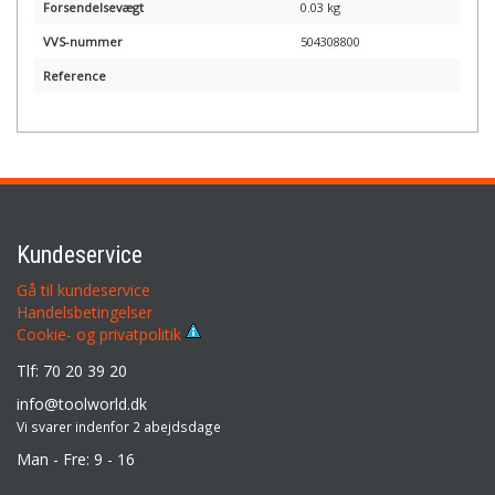
Forsendelsevægt
0.03 kg
VVS-nummer
504308800
Reference
Kundeservice
Gå til kundeservice
Handelsbetingelser
Cookie- og privatpolitik
Tlf: 70 20 39 20
info@toolworld.dk
Vi svarer indenfor 2 abejdsdage
Man - Fre: 9 - 16