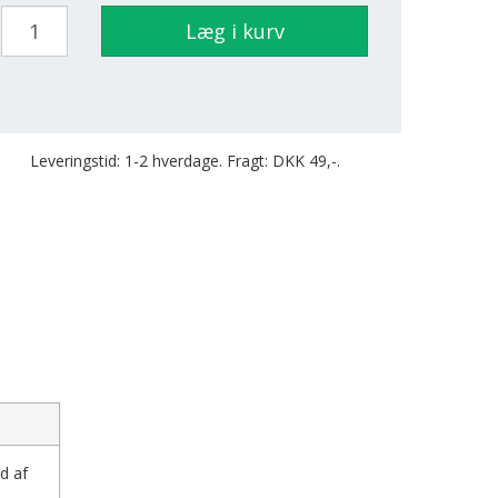
Læg i kurv
Leveringstid: 1-2 hverdage. Fragt: DKK 49,-.
d af