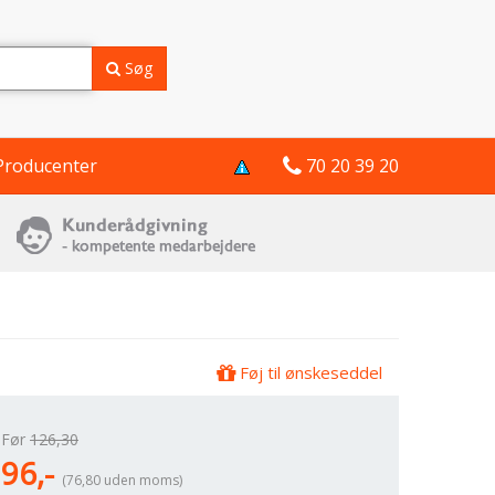
Søg
Producenter
70 20 39 20
Føj til ønskeseddel
Før
126,30
96,-
(76,80 uden moms)