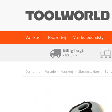
Værktøj
Elværktøj
Værkstedsudstyr
Du her her:
Forside
Værktøj
Skruetrækker
Bahc