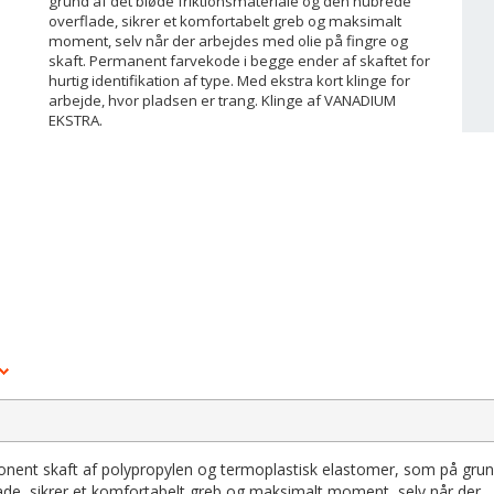
grund af det bløde friktionsmateriale og den nubrede
overflade, sikrer et komfortabelt greb og maksimalt
moment, selv når der arbejdes med olie på fingre og
skaft. Permanent farvekode i begge ender af skaftet for
hurtig identifikation af type. Med ekstra kort klinge for
arbejde, hvor pladsen er trang. Klinge af VANADIUM
EKSTRA.
nent skaft af polypropylen og termoplastisk elastomer, som på grun
lade, sikrer et komfortabelt greb og maksimalt moment, selv når der