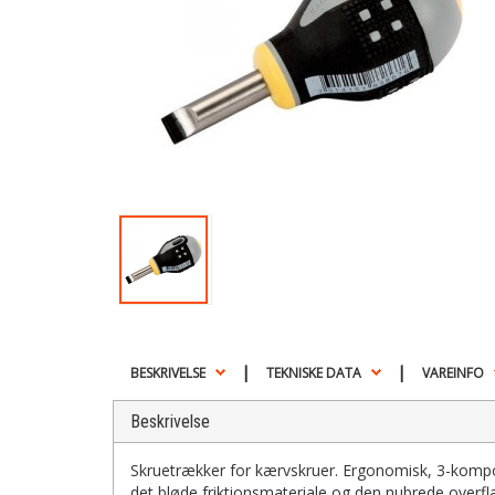
|
|
BESKRIVELSE
TEKNISKE DATA
VAREINFO
Beskrivelse
Skruetrækker for kærvskruer. Ergonomisk, 3-kompo
det bløde friktionsmateriale og den nubrede overf