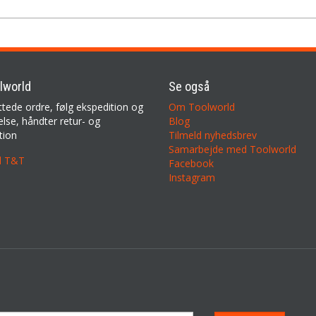
lworld
Se også
ttede ordre, følg ekspedition og
Om Toolworld
lse, håndter retur- og
Blog
tion
Tilmeld nyhedsbrev
Samarbejde med Toolworld
il T&T
Facebook
Instagram